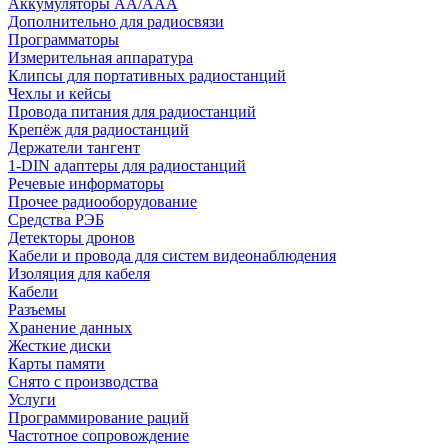
Аккумуляторы АА/ААА
Дополнительно для радиосвязи
Программаторы
Измерительная аппаратура
Клипсы для портативных радиостанций
Чехлы и кейсы
Провода питания для радиостанций
Крепёж для радиостанций
Держатели тангент
1-DIN адаптеры для радиостанций
Речевые информаторы
Прочее радиооборудование
Средства РЭБ
Детекторы дронов
Кабели и провода для систем видеонаблюдения
Изоляция для кабеля
Кабели
Разъемы
Хранение данных
Жесткие диски
Карты памяти
Снято с производства
Услуги
Программирование раций
Частотное сопровождение