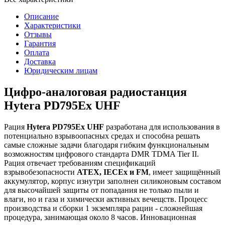
Описание
Характеристики
Отзывы
Гарантия
Оплата
Доставка
Юридическим лицам
Цифро-аналоговая радиостанция
Hytera PD795Ex UHF
Рация
Hytera PD795Ex UHF
разработана для использования в
потенциально взрывоопасных средах и способна решать
самые сложные задачи благодаря гибким функциональным
возможностям цифрового стандарта DMR TDMA Tier II.
Рация отвечает требованиям спецификаций
взрывобезопасности
ATEX, IECEx и FM
, имеет защищённый
аккумулятор, корпус изнутри заполнен силиконовым составом
для высочайшей защиты от попадания не только пыли и
влаги, но и газа и химически активных вечещств. Процесс
производства и сборки 1 экземпляра рации - сложнейшая
процедура, занимающая около 8 часов. Инновационная