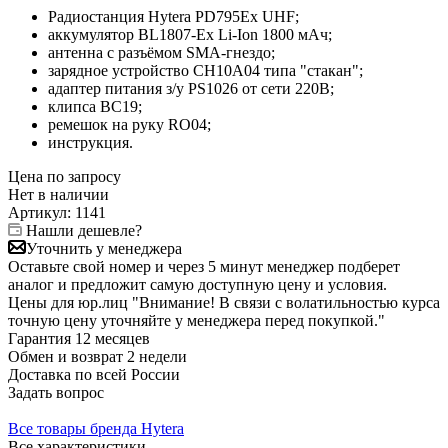
Радиостанция Hytera PD795Ex UHF;
аккумулятор BL1807-Ex Li-Ion 1800 мАч;
антенна с разъёмом SMA-гнездо;
зарядное устройство CH10A04 типа "стакан";
адаптер питания з/у PS1026 от сети 220В;
клипса BC19;
ремешок на руку RO04;
инструкция.
Цена по запросу
Нет в
наличии
Артикул:
1141
Нашли дешевле?
Уточнить у менеджера
Оставьте свой номер и через 5 минут менеджер подберет
аналог и предложит самую доступную цену и условия.
Цены для юр.лиц
"Внимание! В связи с волатильностью курса
точную цену уточняйте у менеджера перед покупкой."
Гарантия
12 месяцев
Обмен и возврат
2 недели
Доставка
по всей России
Задать вопрос
Все товары бренда Hytera
Все характеристики