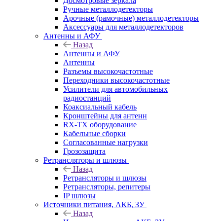
Досмотровые зеркала
Ручные металлодетекторы
Арочные (рамочные) металлодетекторы
Аксессуары для металлодетекторов
Антенны и АФУ
Назад
Антенны и АФУ
Антенны
Разъемы высокочастотные
Переходники высокочастотные
Усилители для автомобильных
радиостанций
Коаксиальный кабель
Кронштейны для антенн
RX-TX оборудование
Кабельные сборки
Согласованные нагрузки
Грозозащита
Ретрансляторы и шлюзы
Назад
Ретрансляторы и шлюзы
Ретрансляторы, репитеры
IP шлюзы
Источники питания, АКБ, ЗУ
Назад