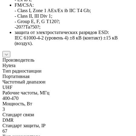
FM/CSA:
- Class I, Zone 1 AEx/Ex ib IIC T4 Gb;
- Class II, III Div 1;
- Group E, F, G T120?;
-20??Ta?50?;
защита от электростатических разрядов ESD:
IEC 61000-4-2 (уровень 4) ±8 кВ (контакт) ±15 кВ
(воздух).
Производитель
Hytera
Тип радиостанции
Портативная
Частотный диапазон
UHF
Рабочие частоты, МГц
400-470
Мощность, Вт
3
Стандарт связи
DMR
Стандарт защиты, IP
67