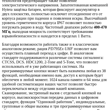
технология предотвращает также появление
электростатического напряжения. Запатентованная компанией
Hytera защёлка батареи, которая фиксирует аккумулятор в
двух плоскостях, полностью исключит отсоединение его от
корпуса рации при падении и появления искры. Высочайший
уровень герметичности корпуса IP67 позволяет полностью
погружать рацию в воду. Частотный диапазон работы
400-470
МГц
, выходная мощность соответствует требованиям
взрывобезопасности и находится в пределах 1 Ватта.
Благодаря возможности работать также и в классическом
аналоговом режиме, рация
PD795Ex UHF
позволит вам
осуществить плавный переход к цифре. В аналоговом
стандарте поддерживаются различные системы сигналинга:
CTCSS, DCS. HDC1200, 2-Tone and 5-Tone, что позволит
использовать её в уже работающих системах. На
программируемые кнопки может быть назначена любая из 38
функций, необходимая именно вам, доступ к которым будет
обеспечен в любой момент. 1024 канала памяти и 64 зоны для
удобной систематизации ваших частот позволят быстро
переключаться между отделами вашей компании.
Сканирование, экстренный вызов с отдельной кнопкой на
корпусе, высокоскоростная передача данных в цифровом
стандарте, функция "Одинокий работник", индивидуальные,
групповые и общие вызовы и три программируемые кнопки