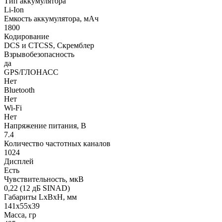
Тип аккумулятора
Li-Ion
Емкость аккумулятора, мАч
1800
Кодирование
DCS и CTCSS, Скремблер
Взрывобезопасность
да
GPS/ГЛОНАСС
Нет
Bluetooth
Нет
Wi-Fi
Нет
Напряжение питания, В
7.4
Количество частотных каналов
1024
Дисплей
Есть
Чувствительность, мкВ
0,22 (12 дБ SINAD)
Габариты LхBхН, мм
141x55x39
Масса, гр