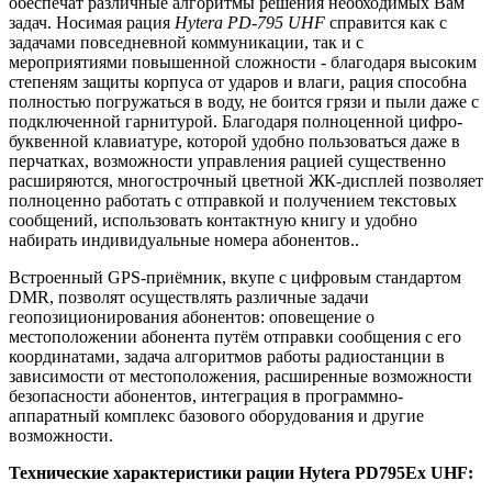
обеспечат различные алгоритмы решения необходимых Вам
задач. Носимая рация
Hytera PD-795 UHF
справится как с
задачами повседневной коммуникации, так и с
мероприятиями повышенной сложности - благодаря высоким
степеням защиты корпуса от ударов и влаги, рация способна
полностью погружаться в воду, не боится грязи и пыли даже с
подключенной гарнитурой. Благодаря полноценной цифро-
буквенной клавиатуре, которой удобно пользоваться даже в
перчатках, возможности управления рацией существенно
расширяются, многострочный цветной ЖК-дисплей позволяет
полноценно работать с отправкой и получением текстовых
сообщений, использовать контактную книгу и удобно
набирать индивидуальные номера абонентов..
Встроенный GPS-приёмник, вкупе с цифровым стандартом
DMR, позволят осуществлять различные задачи
геопозиционирования абонентов: оповещение о
местоположении абонента путём отправки сообщения с его
координатами, задача алгоритмов работы радиостанции в
зависимости от местоположения, расширенные возможности
безопасности абонентов, интеграция в программно-
аппаратный комплекс базового оборудования и другие
возможности.
Технические характеристики рации Hytera PD795Ex UHF: