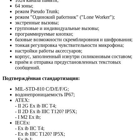
1024 канала памяти;
64 зоны;
режим Pseudo Trunk;
режим "Одинокий работник" ("Lone Worker");
экстренные вызовы;
групповые и индивидуальные вызовы;
программируемые кнопки;
базовые возможности скремблировния и шифрования;
тонкая регулировка чувствительности микрофона;
настройки работы аксессуаров;
корпус, заполненный изнутри силиконовым составом;
приём и отправка предустановленных текстовых
сообщений.
Подтверждённая стандартизация:
MIL-STD-810 C/D/E/F/G;
водонепроницаемость IP67;
ATEX:
- II 2G Ex ib IIC T4;
- II 2D Ex ib IIIC T120? IP5X;
- I M2 Ex ib;
IECEx:
- Ex ib IIC T4;
- Ex ib IIIC T120? IP5X;
- Ex ib I;