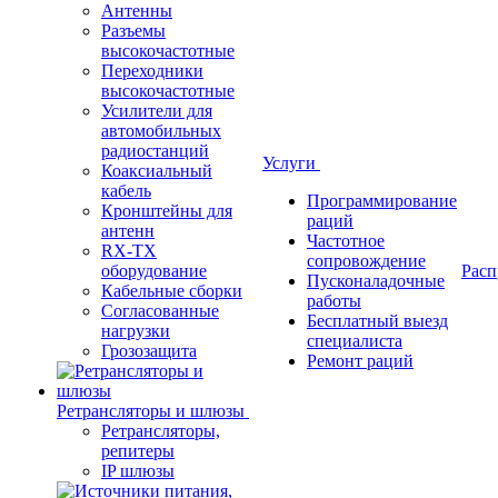
Антенны
Разъемы
высокочастотные
Переходники
высокочастотные
Усилители для
автомобильных
радиостанций
Услуги
Коаксиальный
кабель
Программирование
Кронштейны для
раций
антенн
Частотное
RX-TX
сопровождение
оборудование
Расп
Пусконаладочные
Кабельные сборки
работы
Согласованные
Бесплатный выезд
нагрузки
специалиста
Грозозащита
Ремонт раций
Ретрансляторы и шлюзы
Ретрансляторы,
репитеры
IP шлюзы