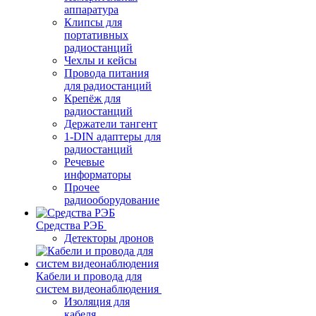
аппаратура
Клипсы для
портативных
радиостанций
Чехлы и кейсы
Провода питания
для радиостанций
Крепёж для
радиостанций
Держатели тангент
1-DIN адаптеры для
радиостанций
Речевые
информаторы
Прочее
радиооборудование
Средства РЭБ
Детекторы дронов
Кабели и провода для
систем видеонаблюдения
Изоляция для
кабеля