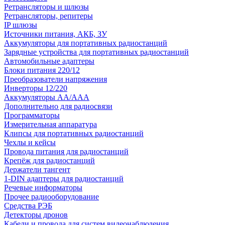
Ретрансляторы и шлюзы
Ретрансляторы, репитеры
IP шлюзы
Источники питания, АКБ, ЗУ
Аккумуляторы для портативных радиостанций
Зарядные устройства для портативных радиостанций
Автомобильные адаптеры
Блоки питания 220/12
Преобразователи напряжения
Инверторы 12/220
Аккумуляторы АА/ААА
Дополнительно для радиосвязи
Программаторы
Измерительная аппаратура
Клипсы для портативных радиостанций
Чехлы и кейсы
Провода питания для радиостанций
Крепёж для радиостанций
Держатели тангент
1-DIN адаптеры для радиостанций
Речевые информаторы
Прочее радиооборудование
Средства РЭБ
Детекторы дронов
Кабели и провода для систем видеонаблюдения