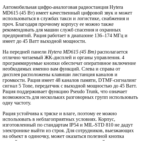
Автомобильная цифро-аналоговая радиостанция Hytera
MD615 (45 Вт) имеет качественный цифровой звук и может
использоваться в службах такси и логистике, снабжения и
проч. Благодаря прочному корпусу ее можно также
рекомендовать для машин служб спасения и охранных
предприятий. Рация работает в диапазоне 136–174 МГц и
имеет до 45 Ватт выходной мощности.
На передней панели
Hytera MD615 (45 Вт)
располагается
отлично читаемый ЖК-дисплей и органы управления. 4
программируемые кнопки обеспечат оперативное включение
необходимых именно вам функций. Слева и справа от
дисплея расположены клавиши листанция каналов и
громкости. Рация имеет 48 каналов памяти, DTMF-сигналинг
сигнал 5 Tone, передатчик с выходной мощностью до 45 Ватт.
Рация поддерживает функцию Pseudo Trunk, что означает
возможность для нескольких разговорных групп использовать
одну частоту.
Рация устойчива к тряске и влаге, поэтому ее можно
использовать в неблагоприятных условиях. Корпус,
изготовленный по стандартам IP54 и MIL-STD 810 не дадут
электронике выйти из строя. Для сотрудников, выезжающих
на объект в одиночку, может оказаться полезной кнопка