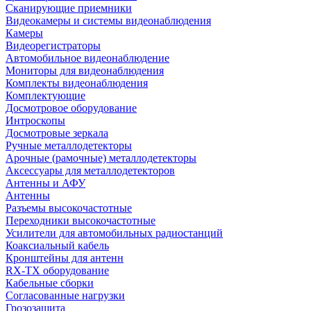
Сканирующие приемники
Видеокамеры и системы видеонаблюдения
Камеры
Видеорегистраторы
Автомобильное видеонаблюдение
Мониторы для видеонаблюдения
Комплекты видеонаблюдения
Комплектующие
Досмотровое оборудование
Интроскопы
Досмотровые зеркала
Ручные металлодетекторы
Арочные (рамочные) металлодетекторы
Аксессуары для металлодетекторов
Антенны и АФУ
Антенны
Разъемы высокочастотные
Переходники высокочастотные
Усилители для автомобильных радиостанций
Коаксиальный кабель
Кронштейны для антенн
RX-TX оборудование
Кабельные сборки
Согласованные нагрузки
Грозозащита