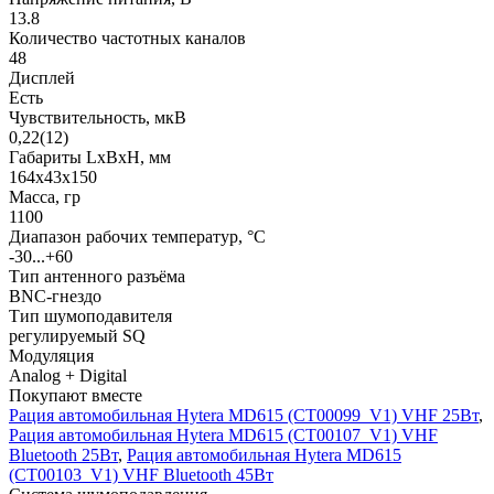
13.8
Количество частотных каналов
48
Дисплей
Есть
Чувствительность, мкВ
0,22(12)
Габариты LхBхН, мм
164х43х150
Масса, гр
1100
Диапазон рабочих температур, °С
-30...+60
Тип антенного разъёма
BNC-гнездо
Тип шумоподавителя
регулируемый SQ
Модуляция
Analog + Digital
Покупают вместе
Рация автомобильная Hytera MD615 (CT00099_V1) VHF 25Вт
,
Рация автомобильная Hytera MD615 (CT00107_V1) VHF
Bluetooth 25Вт
,
Рация автомобильная Hytera MD615
(CT00103_V1) VHF Bluetooth 45Вт