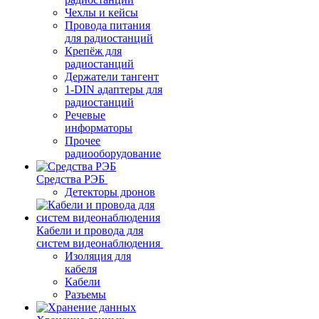
Чехлы и кейсы
Провода питания
для радиостанций
Крепёж для
радиостанций
Держатели тангент
1-DIN адаптеры для
радиостанций
Речевые
информаторы
Прочее
радиооборудование
Средства РЭБ
Детекторы дронов
Кабели и провода для
систем видеонаблюдения
Изоляция для
кабеля
Кабели
Разъемы