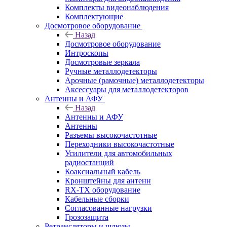
Комплекты видеонаблюдения
Комплектующие
Досмотровое оборудование
Назад
Досмотровое оборудование
Интроскопы
Досмотровые зеркала
Ручные металлодетекторы
Арочные (рамочные) металлодетекторы
Аксессуары для металлодетекторов
Антенны и АФУ
Назад
Антенны и АФУ
Антенны
Разъемы высокочастотные
Переходники высокочастотные
Усилители для автомобильных
радиостанций
Коаксиальный кабель
Кронштейны для антенн
RX-TX оборудование
Кабельные сборки
Согласованные нагрузки
Грозозащита
Ретрансляторы и шлюзы