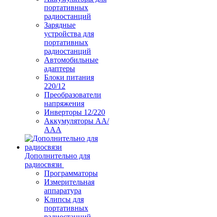
портативных
радиостанций
Зарядные
устройства для
портативных
радиостанций
Автомобильные
адаптеры
Блоки питания
220/12
Преобразователи
напряжения
Инверторы 12/220
Аккумуляторы АА/
ААА
Дополнительно для
радиосвязи
Программаторы
Измерительная
аппаратура
Клипсы для
портативных
радиостанций