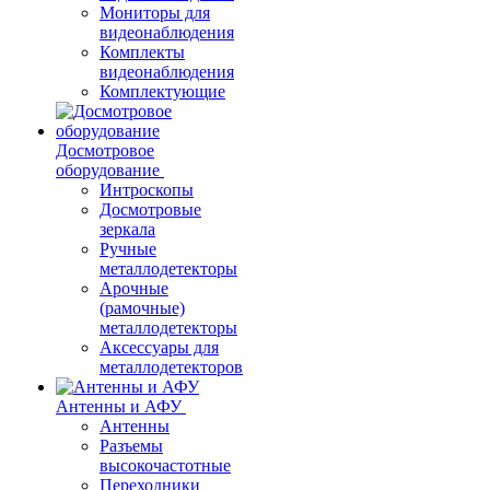
Мониторы для
видеонаблюдения
Комплекты
видеонаблюдения
Комплектующие
Досмотровое
оборудование
Интроскопы
Досмотровые
зеркала
Ручные
металлодетекторы
Арочные
(рамочные)
металлодетекторы
Аксессуары для
металлодетекторов
Антенны и АФУ
Антенны
Разъемы
высокочастотные
Переходники