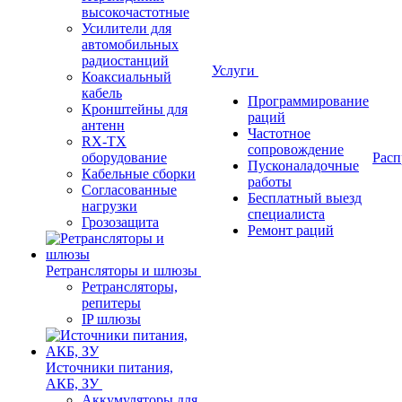
высокочастотные
Усилители для
автомобильных
радиостанций
Услуги
Коаксиальный
кабель
Программирование
Кронштейны для
раций
антенн
Частотное
RX-TX
сопровождение
оборудование
Расп
Пусконаладочные
Кабельные сборки
работы
Согласованные
Бесплатный выезд
нагрузки
специалиста
Грозозащита
Ремонт раций
Ретрансляторы и шлюзы
Ретрансляторы,
репитеры
IP шлюзы
Источники питания,
АКБ, ЗУ
Аккумуляторы для