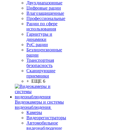
Двухдиапазонные
Цифровые рации
Влагозащищенные
Профессиональные
Рации по сфере
использования
Гарнитуры и
динамики
PoC рации
Безлицензионные
рации
Транспортная
безопасность
Сканирующие
приемники
+ ЕЩЕ 6
Видеокамеры и системы
видеонаблюдения
Камеры
Видеорегистраторы
Автомобильное
видеонаблюдение