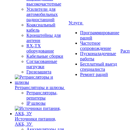
высокочастотные
Усилители для
автомобильных
радиостанций
Услуги
Коаксиальный
кабель
Программирование
Кронштейны для
раций
антенн
Частотное
RX-TX
сопровождение
оборудование
Расп
Пусконаладочные
Кабельные сборки
работы
Согласованные
Бесплатный выезд
нагрузки
специалиста
Грозозащита
Ремонт раций
Ретрансляторы и шлюзы
Ретрансляторы,
репитеры
IP шлюзы
Источники питания,
АКБ, ЗУ
Аккумуляторы для