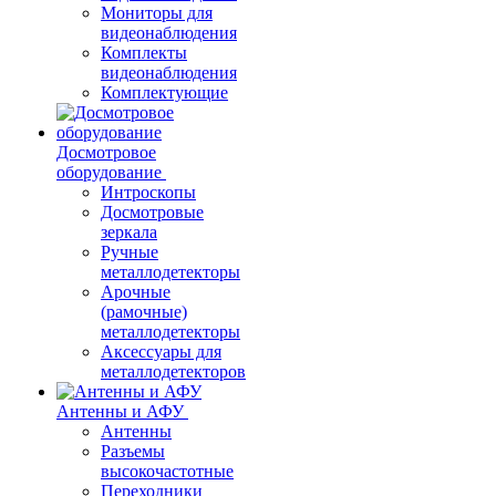
Мониторы для
видеонаблюдения
Комплекты
видеонаблюдения
Комплектующие
Досмотровое
оборудование
Интроскопы
Досмотровые
зеркала
Ручные
металлодетекторы
Арочные
(рамочные)
металлодетекторы
Аксессуары для
металлодетекторов
Антенны и АФУ
Антенны
Разъемы
высокочастотные
Переходники