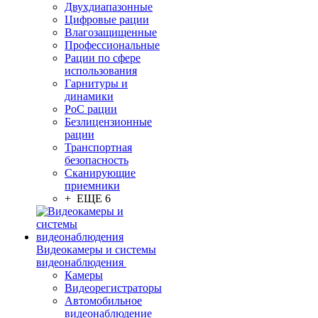
Двухдиапазонные
Цифровые рации
Влагозащищенные
Профессиональные
Рации по сфере
использования
Гарнитуры и
динамики
PoC рации
Безлицензионные
рации
Транспортная
безопасность
Сканирующие
приемники
+ ЕЩЕ 6
Видеокамеры и системы
видеонаблюдения
Камеры
Видеорегистраторы
Автомобильное
видеонаблюдение