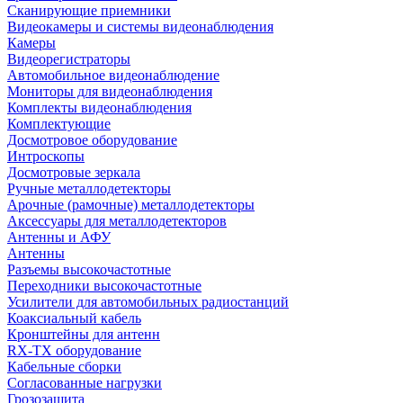
Сканирующие приемники
Видеокамеры и системы видеонаблюдения
Камеры
Видеорегистраторы
Автомобильное видеонаблюдение
Мониторы для видеонаблюдения
Комплекты видеонаблюдения
Комплектующие
Досмотровое оборудование
Интроскопы
Досмотровые зеркала
Ручные металлодетекторы
Арочные (рамочные) металлодетекторы
Аксессуары для металлодетекторов
Антенны и АФУ
Антенны
Разъемы высокочастотные
Переходники высокочастотные
Усилители для автомобильных радиостанций
Коаксиальный кабель
Кронштейны для антенн
RX-TX оборудование
Кабельные сборки
Согласованные нагрузки
Грозозащита