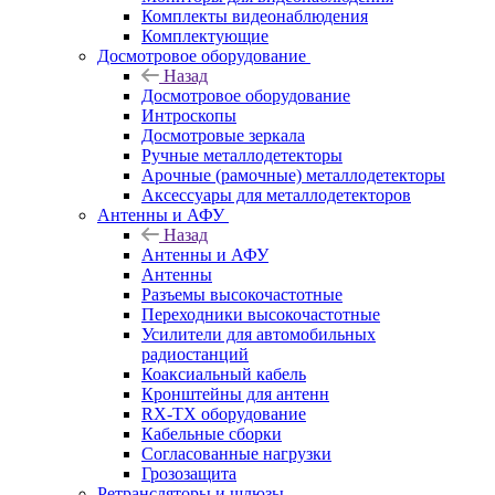
Комплекты видеонаблюдения
Комплектующие
Досмотровое оборудование
Назад
Досмотровое оборудование
Интроскопы
Досмотровые зеркала
Ручные металлодетекторы
Арочные (рамочные) металлодетекторы
Аксессуары для металлодетекторов
Антенны и АФУ
Назад
Антенны и АФУ
Антенны
Разъемы высокочастотные
Переходники высокочастотные
Усилители для автомобильных
радиостанций
Коаксиальный кабель
Кронштейны для антенн
RX-TX оборудование
Кабельные сборки
Согласованные нагрузки
Грозозащита
Ретрансляторы и шлюзы