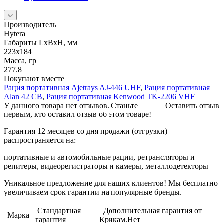
Производитель
Hytera
Габариты LхBхН, мм
223х184
Масса, гр
277.8
Покупают вместе
Рация портативная Ajetrays AJ-446 UHF
,
Рация портативная
Alan 42 СВ
,
Рация портативная Kenwood TK-2206 VHF
У данного товара нет отзывов. Станьте
Оставить отзыв
первым, кто оставил отзыв об этом товаре!
Гарантия 12 месяцев со дня продажи (отгрузки)
распространяется на:
портативные и автомобильные рации, ретрансляторы и
репитеры, видеорегистраторы и камеры, металлодетекторы
Уникальное предложение для наших клиентов! Мы бесплатно
увеличиваем срок гарантии на популярные бренды.
Стандартная
Дополнительная гарантия от
Марка
гарантия
Крикам.Нет