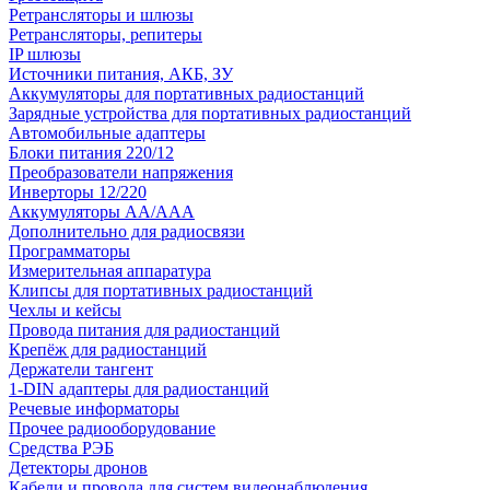
Ретрансляторы и шлюзы
Ретрансляторы, репитеры
IP шлюзы
Источники питания, АКБ, ЗУ
Аккумуляторы для портативных радиостанций
Зарядные устройства для портативных радиостанций
Автомобильные адаптеры
Блоки питания 220/12
Преобразователи напряжения
Инверторы 12/220
Аккумуляторы АА/ААА
Дополнительно для радиосвязи
Программаторы
Измерительная аппаратура
Клипсы для портативных радиостанций
Чехлы и кейсы
Провода питания для радиостанций
Крепёж для радиостанций
Держатели тангент
1-DIN адаптеры для радиостанций
Речевые информаторы
Прочее радиооборудование
Средства РЭБ
Детекторы дронов
Кабели и провода для систем видеонаблюдения