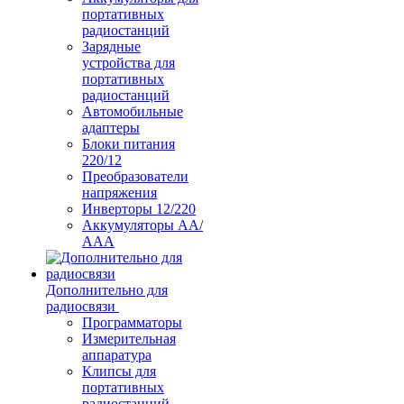
портативных
радиостанций
Зарядные
устройства для
портативных
радиостанций
Автомобильные
адаптеры
Блоки питания
220/12
Преобразователи
напряжения
Инверторы 12/220
Аккумуляторы АА/
ААА
Дополнительно для
радиосвязи
Программаторы
Измерительная
аппаратура
Клипсы для
портативных
радиостанций