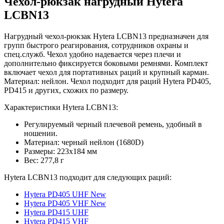
Чехол-рюкзак нагрудный Hytera
LCBN13
Нагрудный чехол-рюкзак Hytera LCBN13 предназначен для
групп быстрого реагирования, сотрудников охраны и
спец.служб. Чехол удобно надевается через плечи и
дополнительно фиксируется боковыми ремнями. Комплект
включает чехол для портативных раций и крупный карман.
Материал: нейлон. Чехол подходит для раций Hytera PD405,
PD415 и других, схожих по размеру.
Характеристики Hytera LCBN13:
Регулируемый черный плечевой ремень, удобный в
ношении.
Материал: черный нейлон (1680D)
Размеры: 223х184 мм
Вес: 277,8 г
Hytera LCBN13 подходит для следующих раций:
Hytera PD405 UHF New
Hytera PD405 VHF New
Hytera PD415 UHF
Hytera PD415 VHF