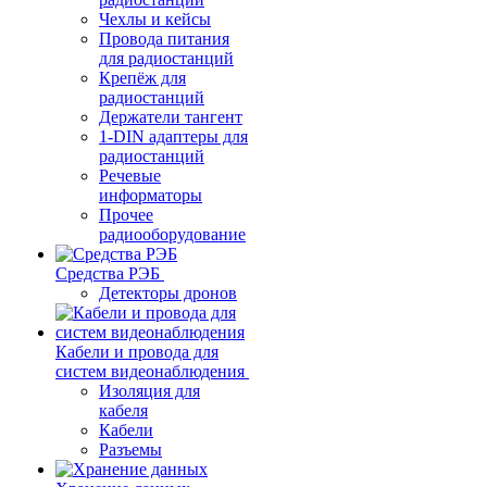
Чехлы и кейсы
Провода питания
для радиостанций
Крепёж для
радиостанций
Держатели тангент
1-DIN адаптеры для
радиостанций
Речевые
информаторы
Прочее
радиооборудование
Средства РЭБ
Детекторы дронов
Кабели и провода для
систем видеонаблюдения
Изоляция для
кабеля
Кабели
Разъемы