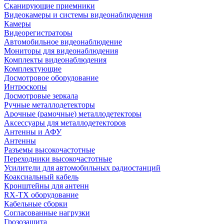
Сканирующие приемники
Видеокамеры и системы видеонаблюдения
Камеры
Видеорегистраторы
Автомобильное видеонаблюдение
Мониторы для видеонаблюдения
Комплекты видеонаблюдения
Комплектующие
Досмотровое оборудование
Интроскопы
Досмотровые зеркала
Ручные металлодетекторы
Арочные (рамочные) металлодетекторы
Аксессуары для металлодетекторов
Антенны и АФУ
Антенны
Разъемы высокочастотные
Переходники высокочастотные
Усилители для автомобильных радиостанций
Коаксиальный кабель
Кронштейны для антенн
RX-TX оборудование
Кабельные сборки
Согласованные нагрузки
Грозозащита