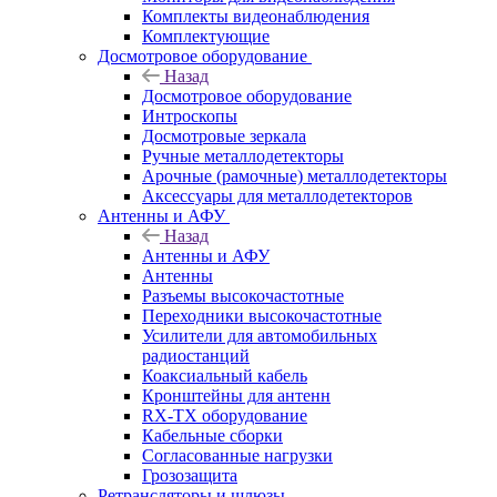
Комплекты видеонаблюдения
Комплектующие
Досмотровое оборудование
Назад
Досмотровое оборудование
Интроскопы
Досмотровые зеркала
Ручные металлодетекторы
Арочные (рамочные) металлодетекторы
Аксессуары для металлодетекторов
Антенны и АФУ
Назад
Антенны и АФУ
Антенны
Разъемы высокочастотные
Переходники высокочастотные
Усилители для автомобильных
радиостанций
Коаксиальный кабель
Кронштейны для антенн
RX-TX оборудование
Кабельные сборки
Согласованные нагрузки
Грозозащита
Ретрансляторы и шлюзы