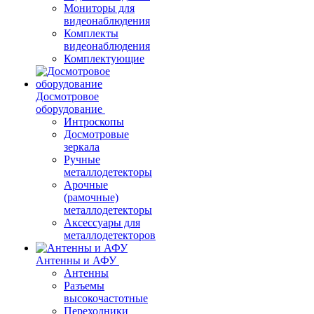
Мониторы для
видеонаблюдения
Комплекты
видеонаблюдения
Комплектующие
Досмотровое
оборудование
Интроскопы
Досмотровые
зеркала
Ручные
металлодетекторы
Арочные
(рамочные)
металлодетекторы
Аксессуары для
металлодетекторов
Антенны и АФУ
Антенны
Разъемы
высокочастотные
Переходники