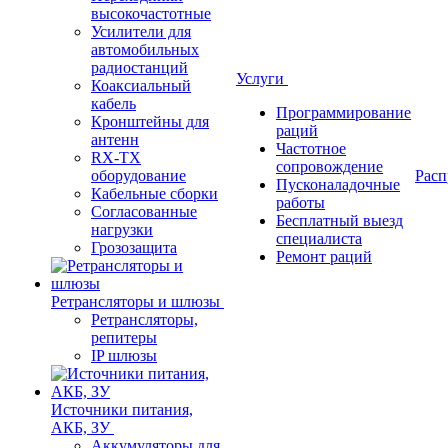
высокочастотные
Усилители для
автомобильных
радиостанций
Услуги
Коаксиальный
кабель
Программирование
Кронштейны для
раций
антенн
Частотное
RX-TX
сопровождение
оборудование
Расп
Пусконаладочные
Кабельные сборки
работы
Согласованные
Бесплатный выезд
нагрузки
специалиста
Грозозащита
Ремонт раций
Ретрансляторы и шлюзы
Ретрансляторы,
репитеры
IP шлюзы
Источники питания,
АКБ, ЗУ
Аккумуляторы для