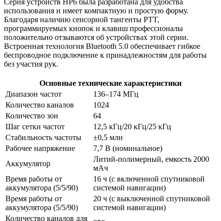
Серия устройств HP6 была разработана для удобства
использования и имеет компактную и простую форму.
Благодаря наличию сенсорной тангенты PTT,
программируемых кнопок и клавиш профессионалы
положительно отзываются об устройствах этой серии.
Встроенная технология Bluetooth 5.0 обеспечивает гибкое
беспроводное подключение к принадлежностям для работы
без участия рук.
Основные технические характеристики
Диапазон частот
136–174 МГц
Количество каналов
1024
Количество зон
64
Шаг сетки частот
12,5 кГц/20 кГц/25 кГц
Стабильность частоты
±0,5 млн
Рабочее напряжение
7,7 В (номинальное)
Литий-полимерный, емкость 2000
Аккумулятор
мАч
Время работы от
16 ч (с включенной спутниковой
аккумулятора (5/5/90)
системой навигации)
Время работы от
20 ч (с выключенной спутниковой
аккумулятора (5/5/90)
системой навигации)
Количество каналов для