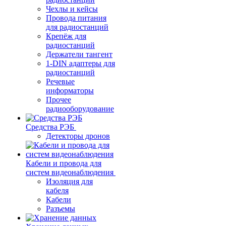
Чехлы и кейсы
Провода питания
для радиостанций
Крепёж для
радиостанций
Держатели тангент
1-DIN адаптеры для
радиостанций
Речевые
информаторы
Прочее
радиооборудование
Средства РЭБ
Детекторы дронов
Кабели и провода для
систем видеонаблюдения
Изоляция для
кабеля
Кабели
Разъемы