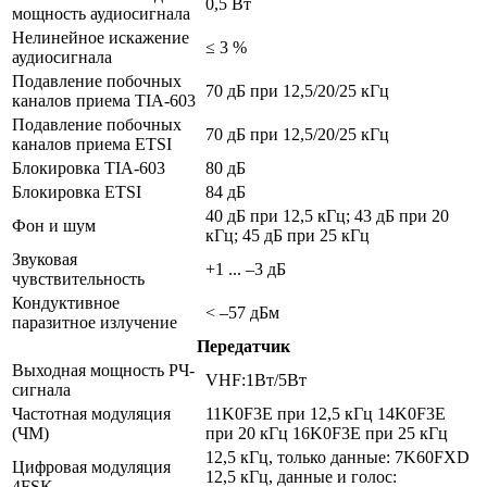
0,5 Вт
мощность аудиосигнала
Нелинейное искажение
≤ 3 %
аудиосигнала
Подавление побочных
70 дБ при 12,5/20/25 кГц
каналов приема TIA-603
Подавление побочных
70 дБ при 12,5/20/25 кГц
каналов приема ETSI
Блокировка TIA-603
80 дБ
Блокировка ETSI
84 дБ
40 дБ при 12,5 кГц; 43 дБ при 20
Фон и шум
кГц; 45 дБ при 25 кГц
Звуковая
+1 ... –3 дБ
чувствительность
Кондуктивное
< –57 дБм
паразитное излучение
Передатчик
Выходная мощность РЧ-
VHF:1Вт/5Вт
сигнала
Частотная модуляция
11K0F3E при 12,5 кГц 14K0F3E
(ЧМ)
при 20 кГц 16K0F3E при 25 кГц
12,5 кГц, только данные: 7K60FXD
Цифровая модуляция
12,5 кГц, данные и голос:
4FSK