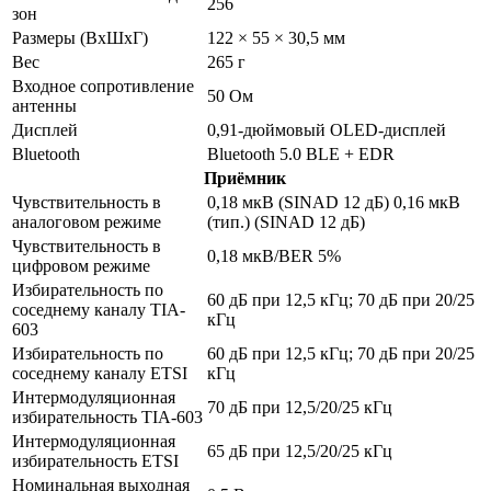
256
зон
Размеры (ВхШхГ)
122 × 55 × 30,5 мм
Вес
265 г
Входное сопротивление
50 Ом
антенны
Дисплей
0,91-дюймовый OLED-дисплей
Bluetooth
Bluetooth 5.0 BLE + EDR
Приёмник
Чувствительность в
0,18 мкВ (SINAD 12 дБ) 0,16 мкВ
аналоговом режиме
(тип.) (SINAD 12 дБ)
Чувствительность в
0,18 мкВ/BER 5%
цифровом режиме
Избирательность по
60 дБ при 12,5 кГц; 70 дБ при 20/25
соседнему каналу TIA-
кГц
603
Избирательность по
60 дБ при 12,5 кГц; 70 дБ при 20/25
соседнему каналу ETSI
кГц
Интермодуляционная
70 дБ при 12,5/20/25 кГц
избирательность TIA-603
Интермодуляционная
65 дБ при 12,5/20/25 кГц
избирательность ETSI
Номинальная выходная