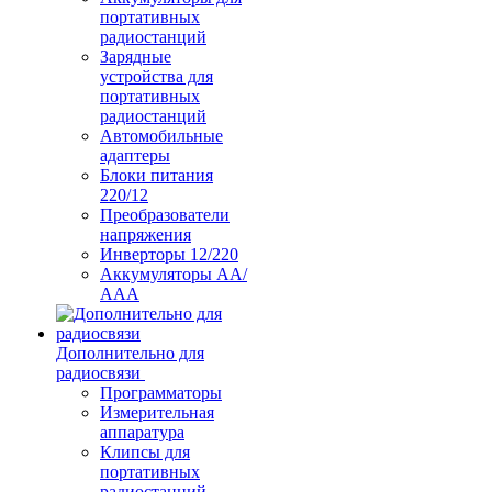
портативных
радиостанций
Зарядные
устройства для
портативных
радиостанций
Автомобильные
адаптеры
Блоки питания
220/12
Преобразователи
напряжения
Инверторы 12/220
Аккумуляторы АА/
ААА
Дополнительно для
радиосвязи
Программаторы
Измерительная
аппаратура
Клипсы для
портативных
радиостанций