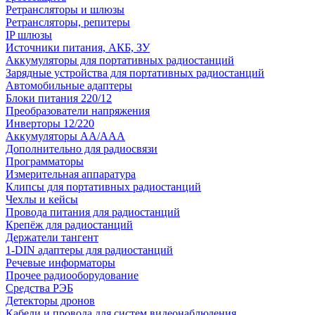
Ретрансляторы и шлюзы
Ретрансляторы, репитеры
IP шлюзы
Источники питания, АКБ, ЗУ
Аккумуляторы для портативных радиостанций
Зарядные устройства для портативных радиостанций
Автомобильные адаптеры
Блоки питания 220/12
Преобразователи напряжения
Инверторы 12/220
Аккумуляторы АА/ААА
Дополнительно для радиосвязи
Программаторы
Измерительная аппаратура
Клипсы для портативных радиостанций
Чехлы и кейсы
Провода питания для радиостанций
Крепёж для радиостанций
Держатели тангент
1-DIN адаптеры для радиостанций
Речевые информаторы
Прочее радиооборудование
Средства РЭБ
Детекторы дронов
Кабели и провода для систем видеонаблюдения