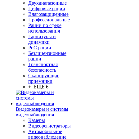
Двухдиапазонные
Цифровые рации
Влагозащищенные
Профессиональные
Рации по сфере
использования
Гарнитуры и
динамики
PoC рации
Безлицензионные
рации
Транспортная
безопасность
Сканирующие
приемники
+ ЕЩЕ 6
Видеокамеры и системы
видеонаблюдения
Камеры
Видеорегистраторы
Автомобильное
видеонаблюдение