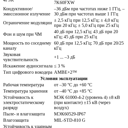
7K60FXW
Кондуктивное/
–36 дБм при частотах ниже 1 ГГц, –
эмиссионное излучение
30 дБм при частотах выше 1 ГГц
± 2,5 кГц при 12,5 кГц; ± 4,0 кГц
Ограничение модуляции
при 20 кГц; ± 5,0 кГц при 25 кГц
40 дБ при 12,5 кГц; 43 дБ при 20
Фон и шум при ЧМ
кГц; 45 дБ при 25 кГц
Мощность по соседнему
60 дБ при 12,5 кГц; 70 дБ при 20/25
каналу
кГц
Звуковая
+1 ... –3 дБ
чувствительность
Искажение аудиосигнала
≤ 3 %
Тип цифрового вокодера
AMBE+2™
Условия эксплуатации
Рабочая температура
от –30 °С до +60 °С
Температура хранения
от –40 °С до +85 °С
Устойчивость к
МЭК 61000-4-2 (уровень 4) ±8 кВ
электростатическому
(при контакте) ±15 кВ (через
разряду
воздух)
Пыле- и влагозащита
МЭК60529-IP67
Влагозащита
MIL-STD-810 G
Устойчивость к ударным