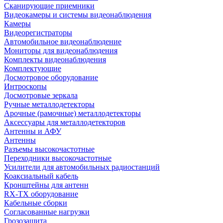
Сканирующие приемники
Видеокамеры и системы видеонаблюдения
Камеры
Видеорегистраторы
Автомобильное видеонаблюдение
Мониторы для видеонаблюдения
Комплекты видеонаблюдения
Комплектующие
Досмотровое оборудование
Интроскопы
Досмотровые зеркала
Ручные металлодетекторы
Арочные (рамочные) металлодетекторы
Аксессуары для металлодетекторов
Антенны и АФУ
Антенны
Разъемы высокочастотные
Переходники высокочастотные
Усилители для автомобильных радиостанций
Коаксиальный кабель
Кронштейны для антенн
RX-TX оборудование
Кабельные сборки
Согласованные нагрузки
Грозозащита