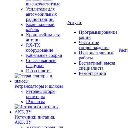
высокочастотные
Усилители для
автомобильных
радиостанций
Услуги
Коаксиальный
кабель
Программирование
Кронштейны для
раций
антенн
Частотное
RX-TX
сопровождение
оборудование
Расп
Пусконаладочные
Кабельные сборки
работы
Согласованные
Бесплатный выезд
нагрузки
специалиста
Грозозащита
Ремонт раций
Ретрансляторы и шлюзы
Ретрансляторы,
репитеры
IP шлюзы
Источники питания,
АКБ, ЗУ
Аккумуляторы для