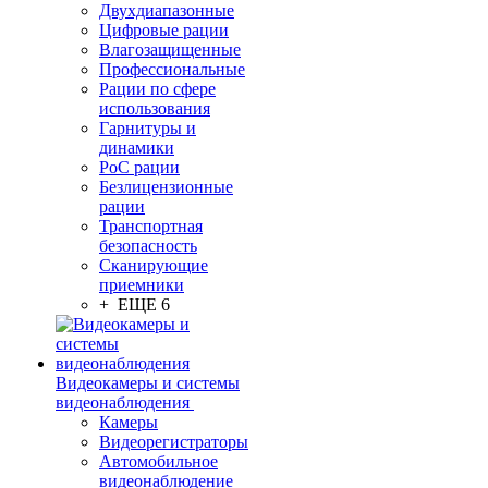
Двухдиапазонные
Цифровые рации
Влагозащищенные
Профессиональные
Рации по сфере
использования
Гарнитуры и
динамики
PoC рации
Безлицензионные
рации
Транспортная
безопасность
Сканирующие
приемники
+ ЕЩЕ 6
Видеокамеры и системы
видеонаблюдения
Камеры
Видеорегистраторы
Автомобильное
видеонаблюдение