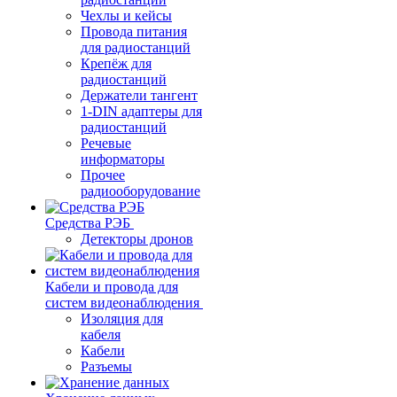
Чехлы и кейсы
Провода питания
для радиостанций
Крепёж для
радиостанций
Держатели тангент
1-DIN адаптеры для
радиостанций
Речевые
информаторы
Прочее
радиооборудование
Средства РЭБ
Детекторы дронов
Кабели и провода для
систем видеонаблюдения
Изоляция для
кабеля
Кабели
Разъемы