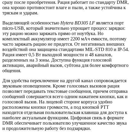
сразу после приобретения. Рация работает по стандарту DMR,
она хорошо противостоит влаге и пыли, а также устойчива к
тряскам и ударам.
Выделяющей особенностью
Hytera BD305 LF
является порт
micro-USB, который значительно упрощает процесс зарядки:
эту рацию можно заряжать прямо от ноутбука. Но
комплектный аккумулятор имеет 2200 мАч емкости, поэтому
часто заряжать рацию не придется. От негативных внешних
воздействий она защищена стандартами MIL-STD 810 и IP-54.
Рация имеет 0,5 Вт выходной мощности и 48 каналов,
разделенных на 3 зоны. Доступна функция голосовой
активации, аварийный вызов, субтона для более комфортного
общения.
Для удобства переключение на другой канал сопровождается
звуковым оповещением. Кроме голосовых вызовов рация
позволяет передавать текстовые сообщения, причем отправка
сообщений совершается всего одним нажатием кнопки, как и
голосовой вызов. На лицевой стороне корпуса удобно
расположены кнопки громкости, а под кнопкой PTT
находится отдельная пользовательская клавиша для доступа к
наиболее актуальным функциям. Цифровая связь в формате
DMR обеспечивает пользователю улучшенное качество звука
и продолжительную работу без подзарядки.