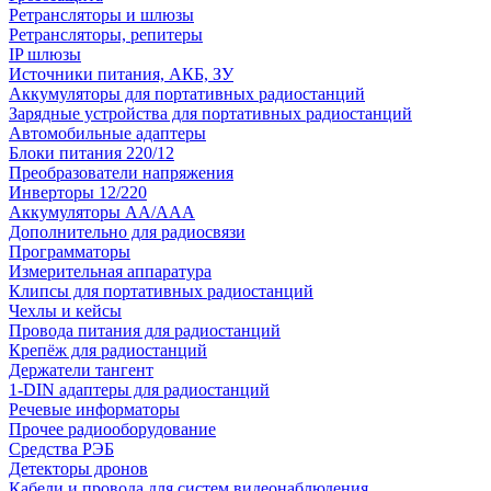
Ретрансляторы и шлюзы
Ретрансляторы, репитеры
IP шлюзы
Источники питания, АКБ, ЗУ
Аккумуляторы для портативных радиостанций
Зарядные устройства для портативных радиостанций
Автомобильные адаптеры
Блоки питания 220/12
Преобразователи напряжения
Инверторы 12/220
Аккумуляторы АА/ААА
Дополнительно для радиосвязи
Программаторы
Измерительная аппаратура
Клипсы для портативных радиостанций
Чехлы и кейсы
Провода питания для радиостанций
Крепёж для радиостанций
Держатели тангент
1-DIN адаптеры для радиостанций
Речевые информаторы
Прочее радиооборудование
Средства РЭБ
Детекторы дронов
Кабели и провода для систем видеонаблюдения