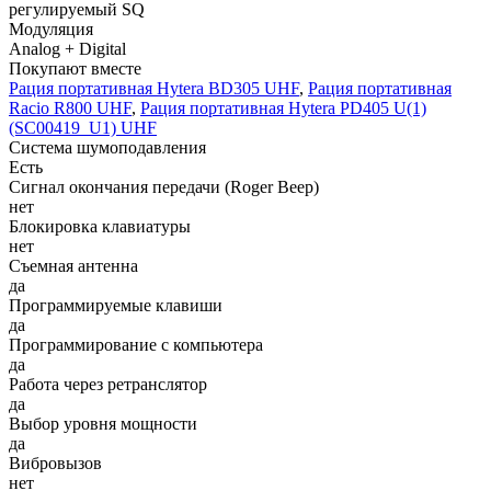
регулируемый SQ
Модуляция
Analog + Digital
Покупают вместе
Рация портативная Hytera BD305 UHF
,
Рация портативная
Racio R800 UHF
,
Рация портативная Hytera PD405 U(1)
(SC00419_U1) UHF
Система шумоподавления
Есть
Сигнал окончания передачи (Roger Beep)
нет
Блокировка клавиатуры
нет
Съемная антенна
да
Программируемые клавиши
да
Программирование с компьютера
да
Работа через ретранслятор
да
Выбор уровня мощности
да
Вибровызов
нет