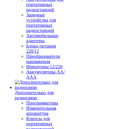
портативных
радиостанций
Зарядные
устройства для
портативных
радиостанций
Автомобильные
адаптеры
Блоки питания
220/12
Преобразователи
напряжения
Инверторы 12/220
Аккумуляторы АА/
ААА
Дополнительно для
радиосвязи
Программаторы
Измерительная
аппаратура
Клипсы для
портативных
радиостанций