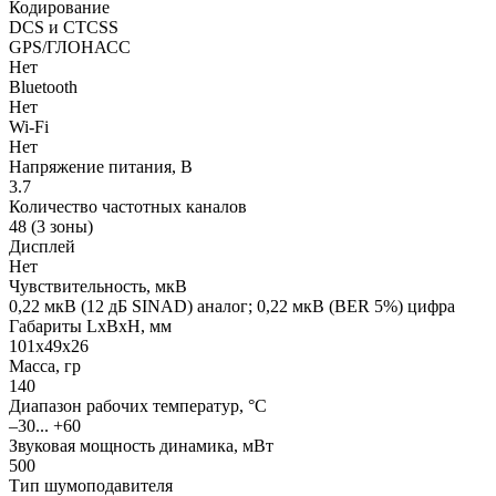
Кодирование
DCS и CTCSS
GPS/ГЛОНАСС
Нет
Bluetooth
Нет
Wi-Fi
Нет
Напряжение питания, В
3.7
Количество частотных каналов
48 (3 зоны)
Дисплей
Нет
Чувствительность, мкВ
0,22 мкВ (12 дБ SINAD) аналог; 0,22 мкВ (BER 5%) цифра
Габариты LхBхН, мм
101х49х26
Масса, гр
140
Диапазон рабочих температур, °С
–30... +60
Звуковая мощность динамика, мВт
500
Тип шумоподавителя