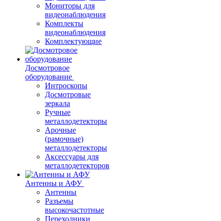
Мониторы для
видеонаблюдения
Комплекты
видеонаблюдения
Комплектующие
Досмотровое
оборудование
Интроскопы
Досмотровые
зеркала
Ручные
металлодетекторы
Арочные
(рамочные)
металлодетекторы
Аксессуары для
металлодетекторов
Антенны и АФУ
Антенны
Разъемы
высокочастотные
Переходники