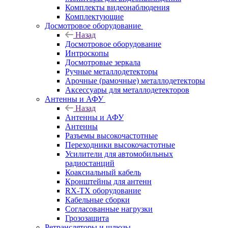
Комплекты видеонаблюдения
Комплектующие
Досмотровое оборудование
Назад
Досмотровое оборудование
Интроскопы
Досмотровые зеркала
Ручные металлодетекторы
Арочные (рамочные) металлодетекторы
Аксессуары для металлодетекторов
Антенны и АФУ
Назад
Антенны и АФУ
Антенны
Разъемы высокочастотные
Переходники высокочастотные
Усилители для автомобильных
радиостанций
Коаксиальный кабель
Кронштейны для антенн
RX-TX оборудование
Кабельные сборки
Согласованные нагрузки
Грозозащита
Ретрансляторы и шлюзы