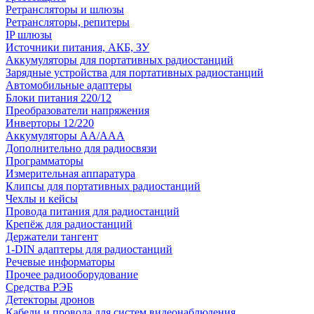
Ретрансляторы и шлюзы
Ретрансляторы, репитеры
IP шлюзы
Источники питания, АКБ, ЗУ
Аккумуляторы для портативных радиостанций
Зарядные устройства для портативных радиостанций
Автомобильные адаптеры
Блоки питания 220/12
Преобразователи напряжения
Инверторы 12/220
Аккумуляторы АА/ААА
Дополнительно для радиосвязи
Программаторы
Измерительная аппаратура
Клипсы для портативных радиостанций
Чехлы и кейсы
Провода питания для радиостанций
Крепёж для радиостанций
Держатели тангент
1-DIN адаптеры для радиостанций
Речевые информаторы
Прочее радиооборудование
Средства РЭБ
Детекторы дронов
Кабели и провода для систем видеонаблюдения