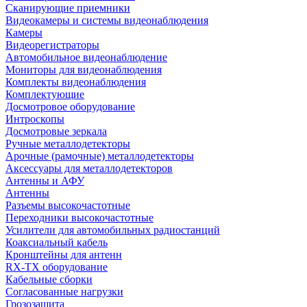
Сканирующие приемники
Видеокамеры и системы видеонаблюдения
Камеры
Видеорегистраторы
Автомобильное видеонаблюдение
Мониторы для видеонаблюдения
Комплекты видеонаблюдения
Комплектующие
Досмотровое оборудование
Интроскопы
Досмотровые зеркала
Ручные металлодетекторы
Арочные (рамочные) металлодетекторы
Аксессуары для металлодетекторов
Антенны и АФУ
Антенны
Разъемы высокочастотные
Переходники высокочастотные
Усилители для автомобильных радиостанций
Коаксиальный кабель
Кронштейны для антенн
RX-TX оборудование
Кабельные сборки
Согласованные нагрузки
Грозозащита