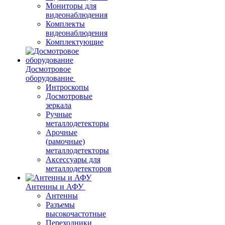
Мониторы для
видеонаблюдения
Комплекты
видеонаблюдения
Комплектующие
Досмотровое
оборудование
Интроскопы
Досмотровые
зеркала
Ручные
металлодетекторы
Арочные
(рамочные)
металлодетекторы
Аксессуары для
металлодетекторов
Антенны и АФУ
Антенны
Разъемы
высокочастотные
Переходники