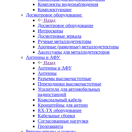
Комплекты видеонаблюдения
Комплектующие
Досмотровое оборудование
Назад
Досмотровое оборудование
Интроскопы
Досмотровые зеркала
Ручные металлодетекторы
Арочные (рамочные) металлодетекторы
Аксессуары для металлодетекторов
Антенны и АФУ
Назад
Антенны и АФУ
Антенны
Разъемы высокочастотные
Переходники высокочастотные
Усилители для автомобильных
радиостанций
Коаксиальный кабель
Кронштейны для антенн
RX-TX оборудование
Кабельные сборки
Согласованные нагрузки
Грозозащита
Ретрансляторы и шлюзы