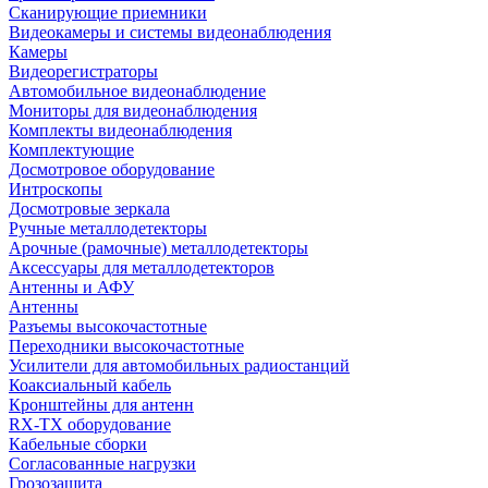
Сканирующие приемники
Видеокамеры и системы видеонаблюдения
Камеры
Видеорегистраторы
Автомобильное видеонаблюдение
Мониторы для видеонаблюдения
Комплекты видеонаблюдения
Комплектующие
Досмотровое оборудование
Интроскопы
Досмотровые зеркала
Ручные металлодетекторы
Арочные (рамочные) металлодетекторы
Аксессуары для металлодетекторов
Антенны и АФУ
Антенны
Разъемы высокочастотные
Переходники высокочастотные
Усилители для автомобильных радиостанций
Коаксиальный кабель
Кронштейны для антенн
RX-TX оборудование
Кабельные сборки
Согласованные нагрузки
Грозозащита