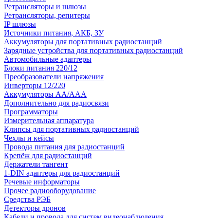
Ретрансляторы и шлюзы
Ретрансляторы, репитеры
IP шлюзы
Источники питания, АКБ, ЗУ
Аккумуляторы для портативных радиостанций
Зарядные устройства для портативных радиостанций
Автомобильные адаптеры
Блоки питания 220/12
Преобразователи напряжения
Инверторы 12/220
Аккумуляторы АА/ААА
Дополнительно для радиосвязи
Программаторы
Измерительная аппаратура
Клипсы для портативных радиостанций
Чехлы и кейсы
Провода питания для радиостанций
Крепёж для радиостанций
Держатели тангент
1-DIN адаптеры для радиостанций
Речевые информаторы
Прочее радиооборудование
Средства РЭБ
Детекторы дронов
Кабели и провода для систем видеонаблюдения