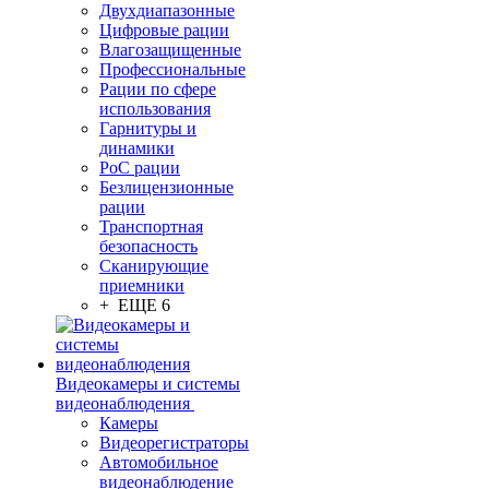
Двухдиапазонные
Цифровые рации
Влагозащищенные
Профессиональные
Рации по сфере
использования
Гарнитуры и
динамики
PoC рации
Безлицензионные
рации
Транспортная
безопасность
Сканирующие
приемники
+ ЕЩЕ 6
Видеокамеры и системы
видеонаблюдения
Камеры
Видеорегистраторы
Автомобильное
видеонаблюдение