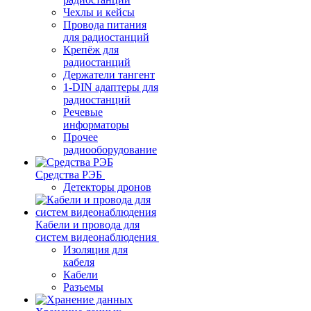
Чехлы и кейсы
Провода питания
для радиостанций
Крепёж для
радиостанций
Держатели тангент
1-DIN адаптеры для
радиостанций
Речевые
информаторы
Прочее
радиооборудование
Средства РЭБ
Детекторы дронов
Кабели и провода для
систем видеонаблюдения
Изоляция для
кабеля
Кабели
Разъемы