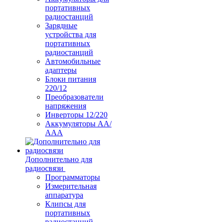
портативных
радиостанций
Зарядные
устройства для
портативных
радиостанций
Автомобильные
адаптеры
Блоки питания
220/12
Преобразователи
напряжения
Инверторы 12/220
Аккумуляторы АА/
ААА
Дополнительно для
радиосвязи
Программаторы
Измерительная
аппаратура
Клипсы для
портативных
радиостанций