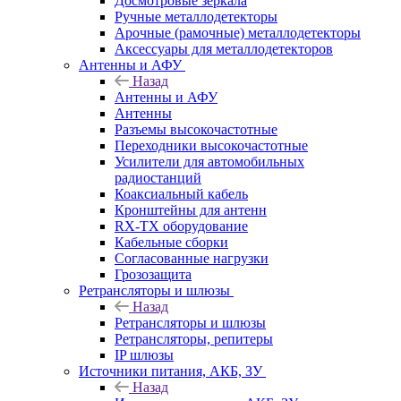
Досмотровые зеркала
Ручные металлодетекторы
Арочные (рамочные) металлодетекторы
Аксессуары для металлодетекторов
Антенны и АФУ
Назад
Антенны и АФУ
Антенны
Разъемы высокочастотные
Переходники высокочастотные
Усилители для автомобильных
радиостанций
Коаксиальный кабель
Кронштейны для антенн
RX-TX оборудование
Кабельные сборки
Согласованные нагрузки
Грозозащита
Ретрансляторы и шлюзы
Назад
Ретрансляторы и шлюзы
Ретрансляторы, репитеры
IP шлюзы
Источники питания, АКБ, ЗУ
Назад