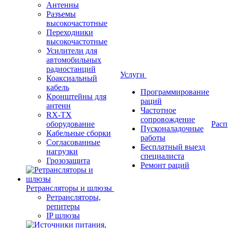
Антенны
Разъемы
высокочастотные
Переходники
высокочастотные
Усилители для
автомобильных
радиостанций
Услуги
Коаксиальный
кабель
Программирование
Кронштейны для
раций
антенн
Частотное
RX-TX
сопровождение
оборудование
Расп
Пусконаладочные
Кабельные сборки
работы
Согласованные
Бесплатный выезд
нагрузки
специалиста
Грозозащита
Ремонт раций
Ретрансляторы и шлюзы
Ретрансляторы,
репитеры
IP шлюзы