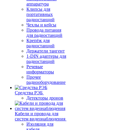
аппаратура
Клипсы для
портативных
радиостанций
Чехлы и кейсы
Провода питания
для радиостанций
Крепёж для
радиостанций
Держатели тангент
1-DIN адаптеры для
радиостанций
Речевые
информаторы
Прочее
радиооборудование
Средства РЭБ
Детекторы дронов
Кабели и провода для
систем видеонаблюдения
Изоляция для
кабеля