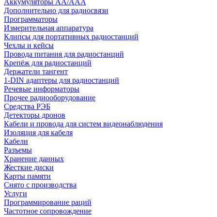
Аккумуляторы АА/ААА
Дополнительно для радиосвязи
Программаторы
Измерительная аппаратура
Клипсы для портативных радиостанций
Чехлы и кейсы
Провода питания для радиостанций
Крепёж для радиостанций
Держатели тангент
1-DIN адаптеры для радиостанций
Речевые информаторы
Прочее радиооборудование
Средства РЭБ
Детекторы дронов
Кабели и провода для систем видеонаблюдения
Изоляция для кабеля
Кабели
Разъемы
Хранение данных
Жесткие диски
Карты памяти
Снято с производства
Услуги
Программирование раций
Частотное сопровождение