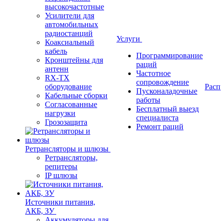
высокочастотные
Усилители для
автомобильных
радиостанций
Услуги
Коаксиальный
кабель
Программирование
Кронштейны для
раций
антенн
Частотное
RX-TX
сопровождение
оборудование
Расп
Пусконаладочные
Кабельные сборки
работы
Согласованные
Бесплатный выезд
нагрузки
специалиста
Грозозащита
Ремонт раций
Ретрансляторы и шлюзы
Ретрансляторы,
репитеры
IP шлюзы
Источники питания,
АКБ, ЗУ
Аккумуляторы для