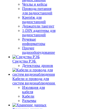
Чехлы и кейсы
Провода питания
для радиостанций
Крепёж для
радиостанций
Держатели тангент
1-DIN адаптеры для
радиостанций
Речевые
информаторы
Прочее
радиооборудование
Средства РЭБ
Детекторы дронов
Кабели и провода для
систем видеонаблюдения
Изоляция для
кабеля
Кабели
Разъемы