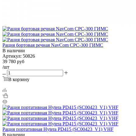
Рация бортовая речная NavCom CPC-300 ГИМС
В наличии
Артикул:
50826
39 780
руб
/шт
В корзину
Рация портативная Hytera PD415 (SC00423_V1) VHF
В наличии