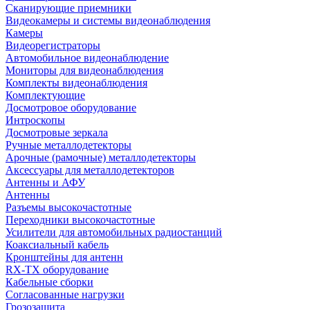
Сканирующие приемники
Видеокамеры и системы видеонаблюдения
Камеры
Видеорегистраторы
Автомобильное видеонаблюдение
Мониторы для видеонаблюдения
Комплекты видеонаблюдения
Комплектующие
Досмотровое оборудование
Интроскопы
Досмотровые зеркала
Ручные металлодетекторы
Арочные (рамочные) металлодетекторы
Аксессуары для металлодетекторов
Антенны и АФУ
Антенны
Разъемы высокочастотные
Переходники высокочастотные
Усилители для автомобильных радиостанций
Коаксиальный кабель
Кронштейны для антенн
RX-TX оборудование
Кабельные сборки
Согласованные нагрузки
Грозозащита