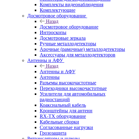
Комплекты видеонаблюдения
Комплектующие
Досмотровое оборудование
Назад
Досмотровое оборудование
Интроскопы
Досмотровые зеркала
Ручные металлодетекторы
Арочные (рамочные) металлодетекторы
Аксессуары для металлодетекторов
Антенны и АФУ
Назад
Антенны и АФУ
Антенны
Разъемы высокочастотные
Переходники высокочастотные
Усилители для автомобильных
радиостанций
Коаксиальный кабель
Кронштейны для антенн
RX-TX оборудование
Кабельные сборки
Согласованные нагрузки
Грозозащита
Ретрансляторы и шлюзы