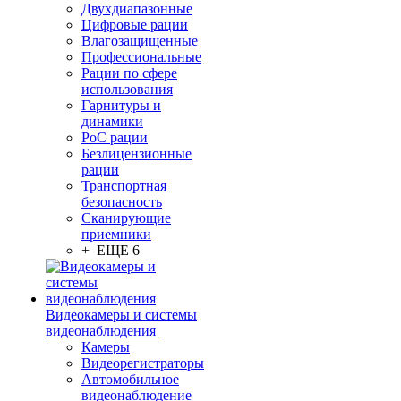
Двухдиапазонные
Цифровые рации
Влагозащищенные
Профессиональные
Рации по сфере
использования
Гарнитуры и
динамики
PoC рации
Безлицензионные
рации
Транспортная
безопасность
Сканирующие
приемники
+ ЕЩЕ 6
Видеокамеры и системы
видеонаблюдения
Камеры
Видеорегистраторы
Автомобильное
видеонаблюдение