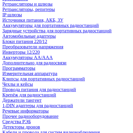
Ретрансляторы и шлюзы
Ретрансляторы, репитеры
IP шлюзы
Источники питания, АКБ, ЗУ
Аккумуляторы для портативных радиостанций
Зарядные устройства для портативных радиостанций
Автомобильные адаптеры
Блоки питания 220/12
Преобразователи напряжения
Инверторы 12/220
Аккумуляторы АА/ААА
Дополнительно для радиосвязи
Программаторы
Измерительная аппаратура
Клипсы для портативных радиостанций
Чехлы и кейсы
Провода питания для радиостанций
Крепёж для радиостанций
Держатели тангент
1-DIN адаптеры для радиостанций
Речевые информаторы
Прочее радиооборудование
Средства РЭБ
Детекторы дронов
Кабели и провода для систем видеонаблюдения