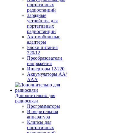
портативных
радиостанций
Зарядные
устройства для
портативных
радиостанций
Автомобильные
адаптеры
Блоки питания
220/12
Преобразователи
напряжения
Инверторы 12/220
Аккумуляторы АА/
ААА
Дополнительно для
радиосвязи
Программаторы
Измерительная
аппаратура
Клипсы для
портативных
радиостанций