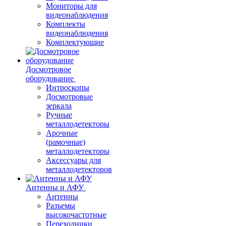
Мониторы для
видеонаблюдения
Комплекты
видеонаблюдения
Комплектующие
Досмотровое
оборудование
Интроскопы
Досмотровые
зеркала
Ручные
металлодетекторы
Арочные
(рамочные)
металлодетекторы
Аксессуары для
металлодетекторов
Антенны и АФУ
Антенны
Разъемы
высокочастотные
Переходники