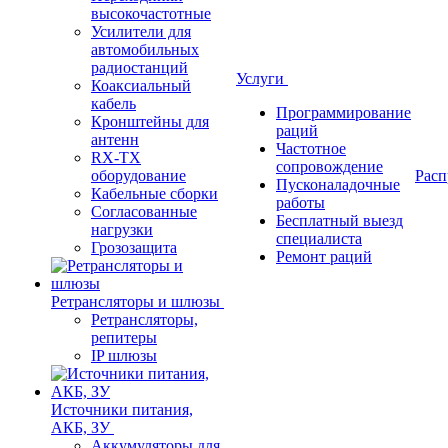
высокочастотные
Усилители для
автомобильных
радиостанций
Услуги
Коаксиальный
кабель
Программирование
Кронштейны для
раций
антенн
Частотное
RX-TX
сопровождение
оборудование
Расп
Пусконаладочные
Кабельные сборки
работы
Согласованные
Бесплатный выезд
нагрузки
специалиста
Грозозащита
Ремонт раций
Ретрансляторы и шлюзы
Ретрансляторы,
репитеры
IP шлюзы
Источники питания,
АКБ, ЗУ
Аккумуляторы для