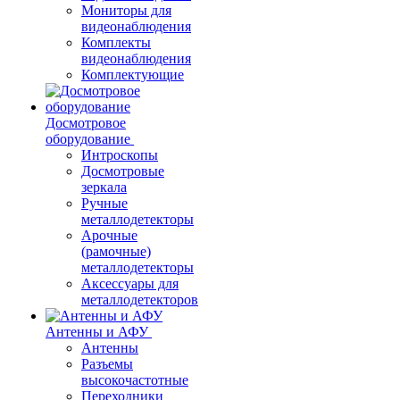
Мониторы для
видеонаблюдения
Комплекты
видеонаблюдения
Комплектующие
Досмотровое
оборудование
Интроскопы
Досмотровые
зеркала
Ручные
металлодетекторы
Арочные
(рамочные)
металлодетекторы
Аксессуары для
металлодетекторов
Антенны и АФУ
Антенны
Разъемы
высокочастотные
Переходники