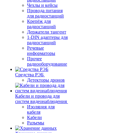
Чехлы и кейсы
Провода питания
для радиостанций
Крепёж для
радиостанций
Держатели тангент
1-DIN адаптеры для
радиостанций
Речевые
информаторы
Прочее
радиооборудование
Средства РЭБ
Детекторы дронов
Кабели и провода для
систем видеонаблюдения
Изоляция для
кабеля
Кабели
Разъемы