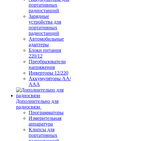
портативных
радиостанций
Зарядные
устройства для
портативных
радиостанций
Автомобильные
адаптеры
Блоки питания
220/12
Преобразователи
напряжения
Инверторы 12/220
Аккумуляторы АА/
ААА
Дополнительно для
радиосвязи
Программаторы
Измерительная
аппаратура
Клипсы для
портативных
радиостанций