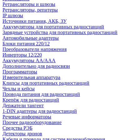
Ретрансляторы и шлюзы
Ретрансляторы, репитеры
IP шлюзы
Источники питания, АКБ, ЗУ
Аккумуляторы для портативных радиостанций
Зарядные устройства для портативных радиостанций
Автомобильные адаптеры
Блоки питания 220/12
Преобразователи напряжения
Инверторы 12/220
Аккумуляторы АА/ААА
Дополнительно для радиосвязи
Программаторы
Измерительная аппаратура
Клипсы для портативных радиостанций
Чехлы и кейсы
Провода питания для радиостанций
Крепёж для радиостанций
Держатели тангент
1-DIN адаптеры для радиостанций
Речевые информаторы
Прочее радиооборудование
Средства РЭБ
Детекторы дронов
Кабели и провода для систем видеонаблюдения