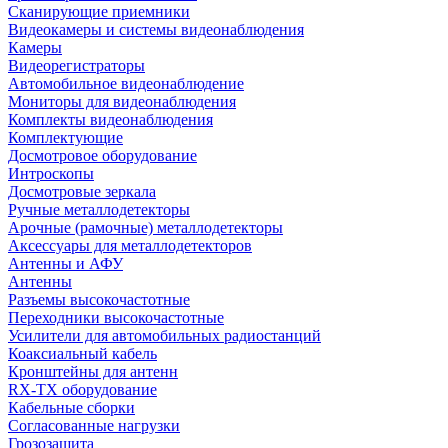
Сканирующие приемники
Видеокамеры и системы видеонаблюдения
Камеры
Видеорегистраторы
Автомобильное видеонаблюдение
Мониторы для видеонаблюдения
Комплекты видеонаблюдения
Комплектующие
Досмотровое оборудование
Интроскопы
Досмотровые зеркала
Ручные металлодетекторы
Арочные (рамочные) металлодетекторы
Аксессуары для металлодетекторов
Антенны и АФУ
Антенны
Разъемы высокочастотные
Переходники высокочастотные
Усилители для автомобильных радиостанций
Коаксиальный кабель
Кронштейны для антенн
RX-TX оборудование
Кабельные сборки
Согласованные нагрузки
Грозозащита