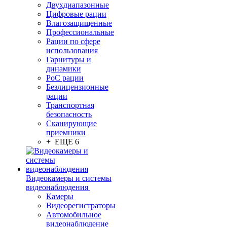
Двухдиапазонные
Цифровые рации
Влагозащищенные
Профессиональные
Рации по сфере
использования
Гарнитуры и
динамики
PoC рации
Безлицензионные
рации
Транспортная
безопасность
Сканирующие
приемники
+ ЕЩЕ 6
Видеокамеры и системы
видеонаблюдения
Камеры
Видеорегистраторы
Автомобильное
видеонаблюдение