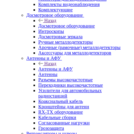
Комплекты видеонаблюдения
Комплектующие
Досмотровое оборудование
Назад
Досмотровое оборудование
Интроскопы
Досмотровые зеркала
Ручные металлодетекторы
Арочные (рамочные) металлодетекторы
Аксессуары для металлодетекторов
Антенны и АФУ
Назад
Антенны и АФУ
Антенны
Разъемы высокочастотные
Переходники высокочастотные
Усилители для автомобильных
радиостанций
Коаксиальный кабель
Кронштейны для антенн
RX-TX оборудование
Кабельные сборки
Согласованные нагрузки
Грозозащита
Ретрансляторы и шлюзы