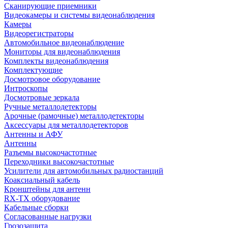
Сканирующие приемники
Видеокамеры и системы видеонаблюдения
Камеры
Видеорегистраторы
Автомобильное видеонаблюдение
Мониторы для видеонаблюдения
Комплекты видеонаблюдения
Комплектующие
Досмотровое оборудование
Интроскопы
Досмотровые зеркала
Ручные металлодетекторы
Арочные (рамочные) металлодетекторы
Аксессуары для металлодетекторов
Антенны и АФУ
Антенны
Разъемы высокочастотные
Переходники высокочастотные
Усилители для автомобильных радиостанций
Коаксиальный кабель
Кронштейны для антенн
RX-TX оборудование
Кабельные сборки
Согласованные нагрузки
Грозозащита