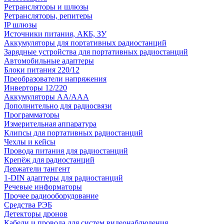
Ретрансляторы и шлюзы
Ретрансляторы, репитеры
IP шлюзы
Источники питания, АКБ, ЗУ
Аккумуляторы для портативных радиостанций
Зарядные устройства для портативных радиостанций
Автомобильные адаптеры
Блоки питания 220/12
Преобразователи напряжения
Инверторы 12/220
Аккумуляторы АА/ААА
Дополнительно для радиосвязи
Программаторы
Измерительная аппаратура
Клипсы для портативных радиостанций
Чехлы и кейсы
Провода питания для радиостанций
Крепёж для радиостанций
Держатели тангент
1-DIN адаптеры для радиостанций
Речевые информаторы
Прочее радиооборудование
Средства РЭБ
Детекторы дронов
Кабели и провода для систем видеонаблюдения