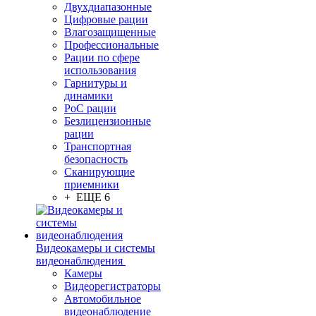
Двухдиапазонные
Цифровые рации
Влагозащищенные
Профессиональные
Рации по сфере
использования
Гарнитуры и
динамики
PoC рации
Безлицензионные
рации
Транспортная
безопасность
Сканирующие
приемники
+ ЕЩЕ 6
Видеокамеры и системы
видеонаблюдения
Камеры
Видеорегистраторы
Автомобильное
видеонаблюдение