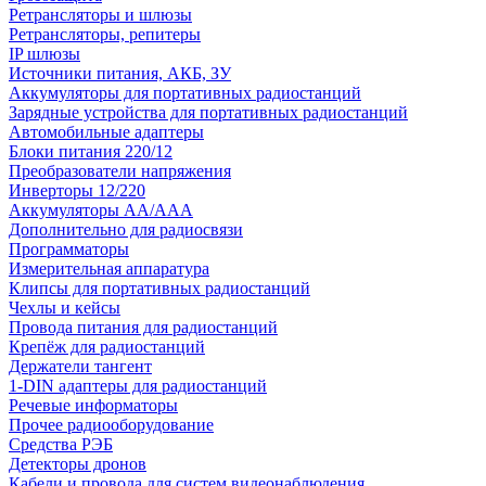
Ретрансляторы и шлюзы
Ретрансляторы, репитеры
IP шлюзы
Источники питания, АКБ, ЗУ
Аккумуляторы для портативных радиостанций
Зарядные устройства для портативных радиостанций
Автомобильные адаптеры
Блоки питания 220/12
Преобразователи напряжения
Инверторы 12/220
Аккумуляторы АА/ААА
Дополнительно для радиосвязи
Программаторы
Измерительная аппаратура
Клипсы для портативных радиостанций
Чехлы и кейсы
Провода питания для радиостанций
Крепёж для радиостанций
Держатели тангент
1-DIN адаптеры для радиостанций
Речевые информаторы
Прочее радиооборудование
Средства РЭБ
Детекторы дронов
Кабели и провода для систем видеонаблюдения