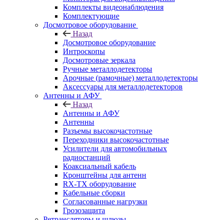
Комплекты видеонаблюдения
Комплектующие
Досмотровое оборудование
Назад
Досмотровое оборудование
Интроскопы
Досмотровые зеркала
Ручные металлодетекторы
Арочные (рамочные) металлодетекторы
Аксессуары для металлодетекторов
Антенны и АФУ
Назад
Антенны и АФУ
Антенны
Разъемы высокочастотные
Переходники высокочастотные
Усилители для автомобильных
радиостанций
Коаксиальный кабель
Кронштейны для антенн
RX-TX оборудование
Кабельные сборки
Согласованные нагрузки
Грозозащита
Ретрансляторы и шлюзы