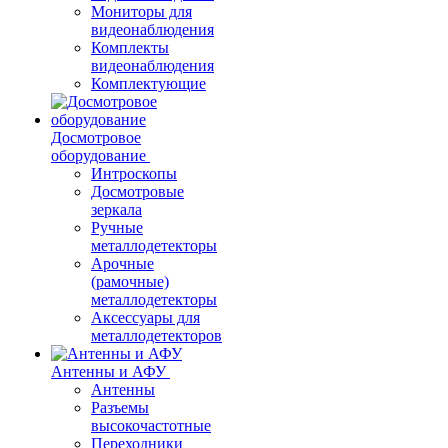
Мониторы для
видеонаблюдения
Комплекты
видеонаблюдения
Комплектующие
Досмотровое
оборудование
Интроскопы
Досмотровые
зеркала
Ручные
металлодетекторы
Арочные
(рамочные)
металлодетекторы
Аксессуары для
металлодетекторов
Антенны и АФУ
Антенны
Разъемы
высокочастотные
Переходники