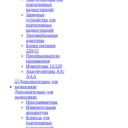
портативных
радиостанций
Зарядные
устройства для
портативных
радиостанций
Автомобильные
адаптеры
Блоки питания
220/12
Преобразователи
напряжения
Инверторы 12/220
Аккумуляторы АА/
ААА
Дополнительно для
радиосвязи
Программаторы
Измерительная
аппаратура
Клипсы для
портативных
радиостанций