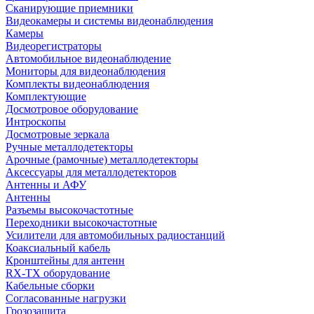
Сканирующие приемники
Видеокамеры и системы видеонаблюдения
Камеры
Видеорегистраторы
Автомобильное видеонаблюдение
Мониторы для видеонаблюдения
Комплекты видеонаблюдения
Комплектующие
Досмотровое оборудование
Интроскопы
Досмотровые зеркала
Ручные металлодетекторы
Арочные (рамочные) металлодетекторы
Аксессуары для металлодетекторов
Антенны и АФУ
Антенны
Разъемы высокочастотные
Переходники высокочастотные
Усилители для автомобильных радиостанций
Коаксиальный кабель
Кронштейны для антенн
RX-TX оборудование
Кабельные сборки
Согласованные нагрузки
Грозозащита