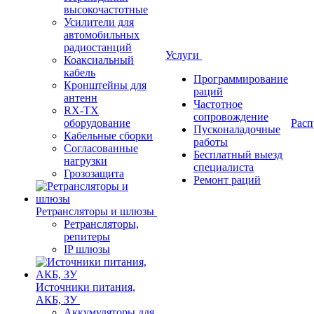
высокочастотные
Усилители для
автомобильных
радиостанций
Услуги
Коаксиальный
кабель
Программирование
Кронштейны для
раций
антенн
Частотное
RX-TX
сопровождение
оборудование
Расп
Пусконаладочные
Кабельные сборки
работы
Согласованные
Бесплатный выезд
нагрузки
специалиста
Грозозащита
Ремонт раций
Ретрансляторы и шлюзы
Ретрансляторы,
репитеры
IP шлюзы
Источники питания,
АКБ, ЗУ
Аккумуляторы для