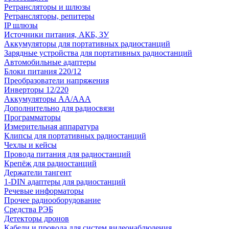
Ретрансляторы и шлюзы
Ретрансляторы, репитеры
IP шлюзы
Источники питания, АКБ, ЗУ
Аккумуляторы для портативных радиостанций
Зарядные устройства для портативных радиостанций
Автомобильные адаптеры
Блоки питания 220/12
Преобразователи напряжения
Инверторы 12/220
Аккумуляторы АА/ААА
Дополнительно для радиосвязи
Программаторы
Измерительная аппаратура
Клипсы для портативных радиостанций
Чехлы и кейсы
Провода питания для радиостанций
Крепёж для радиостанций
Держатели тангент
1-DIN адаптеры для радиостанций
Речевые информаторы
Прочее радиооборудование
Средства РЭБ
Детекторы дронов
Кабели и провода для систем видеонаблюдения