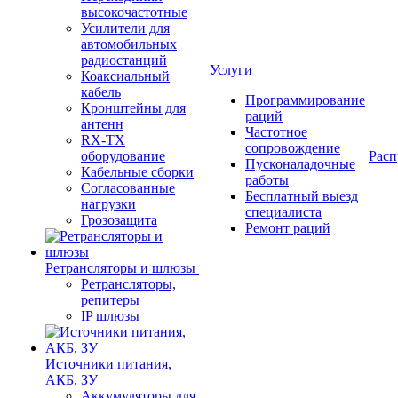
высокочастотные
Усилители для
автомобильных
радиостанций
Услуги
Коаксиальный
кабель
Программирование
Кронштейны для
раций
антенн
Частотное
RX-TX
сопровождение
оборудование
Расп
Пусконаладочные
Кабельные сборки
работы
Согласованные
Бесплатный выезд
нагрузки
специалиста
Грозозащита
Ремонт раций
Ретрансляторы и шлюзы
Ретрансляторы,
репитеры
IP шлюзы
Источники питания,
АКБ, ЗУ
Аккумуляторы для