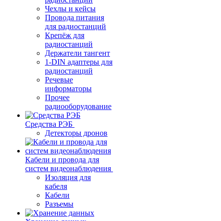
Чехлы и кейсы
Провода питания
для радиостанций
Крепёж для
радиостанций
Держатели тангент
1-DIN адаптеры для
радиостанций
Речевые
информаторы
Прочее
радиооборудование
Средства РЭБ
Детекторы дронов
Кабели и провода для
систем видеонаблюдения
Изоляция для
кабеля
Кабели
Разъемы