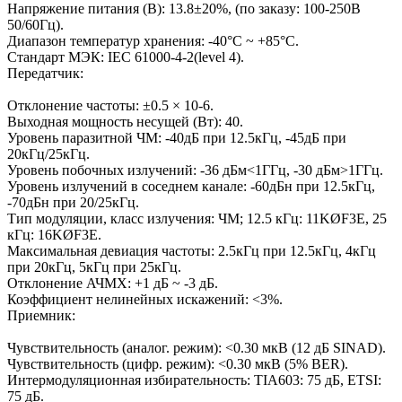
Напряжение питания (В): 13.8±20%, (по заказу: 100-250В
50/60Гц).
Диапазон температур хранения: -40°C ~ +85°C.
Стандарт МЭК: IEC 61000-4-2(level 4).
Передатчик:
Отклонение частоты: ±0.5 × 10-6.
Выходная мощность несущей (Вт): 40.
Уровень паразитной ЧМ: -40дБ при 12.5кГц, -45дБ при
20кГц/25кГц.
Уровень побочных излучений: -36 дБм<1ГГц, -30 дБм>1ГГц.
Уровень излучений в соседнем канале: -60дБн при 12.5кГц,
-70дБн при 20/25кГц.
Тип модуляции, класс излучения: ЧМ; 12.5 кГц: 11KØF3E, 25
кГц: 16KØF3E.
Максимальная девиация частоты: 2.5кГц при 12.5кГц, 4кГц
при 20кГц, 5кГц при 25кГц.
Отклонение АЧМХ: +1 дБ ~ -3 дБ.
Коэффициент нелинейных искажений: <3%.
Приемник:
Чувствительность (аналог. режим): <0.30 мкВ (12 дБ SINAD).
Чувствительность (цифр. режим): <0.30 мкВ (5% BER).
Интермодуляционная избирательность: TIA603: 75 дБ, ETSI:
75 дБ.