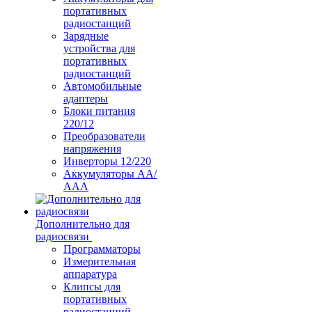
портативных
радиостанций
Зарядные
устройства для
портативных
радиостанций
Автомобильные
адаптеры
Блоки питания
220/12
Преобразователи
напряжения
Инверторы 12/220
Аккумуляторы АА/
ААА
Дополнительно для
радиосвязи
Программаторы
Измерительная
аппаратура
Клипсы для
портативных
радиостанций