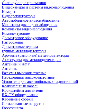
Сканирующие приемники
Видеокамеры и системы видеонаблюдения
Камеры
Видеорегистраторы
Автомобильное видеонаблюдение
Мониторы для видеонаблюдения
Комплекты видеонаблюдения
Комплектующие
Досмотровое оборудование
Интроскопы
Досмотровые зеркала
Ручные металлодетекторы
Арочные (рамочные) металлодетекторы
Аксессуары для металлодетекторов
Антенны и АФУ
Антенны
Разъемы высокочастотные
Переходники высокочастотные
Усилители для автомобильных радиостанций
Коаксиальный кабель
Кронштейны для антенн
RX-TX оборудование
Кабельные сборки
Согласованные нагрузки
Грозозащита