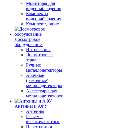
Мониторы для
видеонаблюдения
Комплекты
видеонаблюдения
Комплектующие
Досмотровое
оборудование
Интроскопы
Досмотровые
зеркала
Ручные
металлодетекторы
Арочные
(рамочные)
металлодетекторы
Аксессуары для
металлодетекторов
Антенны и АФУ
Антенны
Разъемы
высокочастотные
Переходники