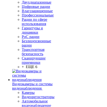
Двухдиапазонные
Цифровые рации
Влагозащищенные
Профессиональные
Рации по сфере
использования
Гарнитуры и
динамики
PoC рации
Безлицензионные
рации
Транспортная
безопасность
Сканирующие
приемники
+ ЕЩЕ 6
Видеокамеры и системы
видеонаблюдения
Камеры
Видеорегистраторы
Автомобильное
видеонаблюдение