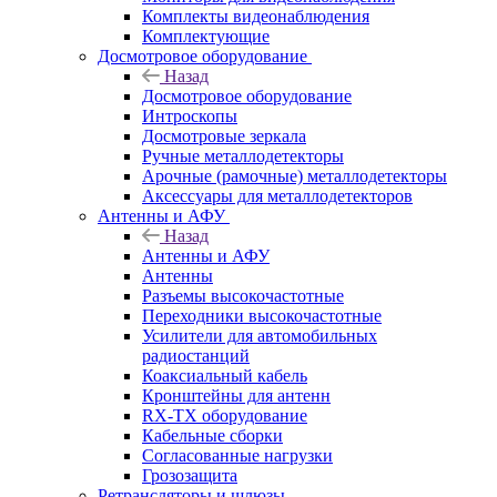
Комплекты видеонаблюдения
Комплектующие
Досмотровое оборудование
Назад
Досмотровое оборудование
Интроскопы
Досмотровые зеркала
Ручные металлодетекторы
Арочные (рамочные) металлодетекторы
Аксессуары для металлодетекторов
Антенны и АФУ
Назад
Антенны и АФУ
Антенны
Разъемы высокочастотные
Переходники высокочастотные
Усилители для автомобильных
радиостанций
Коаксиальный кабель
Кронштейны для антенн
RX-TX оборудование
Кабельные сборки
Согласованные нагрузки
Грозозащита
Ретрансляторы и шлюзы