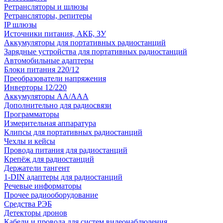
Ретрансляторы и шлюзы
Ретрансляторы, репитеры
IP шлюзы
Источники питания, АКБ, ЗУ
Аккумуляторы для портативных радиостанций
Зарядные устройства для портативных радиостанций
Автомобильные адаптеры
Блоки питания 220/12
Преобразователи напряжения
Инверторы 12/220
Аккумуляторы АА/ААА
Дополнительно для радиосвязи
Программаторы
Измерительная аппаратура
Клипсы для портативных радиостанций
Чехлы и кейсы
Провода питания для радиостанций
Крепёж для радиостанций
Держатели тангент
1-DIN адаптеры для радиостанций
Речевые информаторы
Прочее радиооборудование
Средства РЭБ
Детекторы дронов
Кабели и провода для систем видеонаблюдения