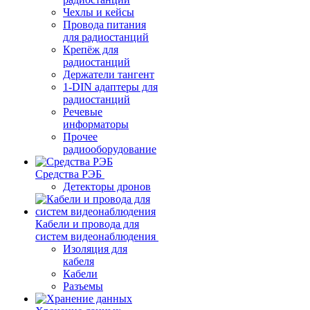
Чехлы и кейсы
Провода питания
для радиостанций
Крепёж для
радиостанций
Держатели тангент
1-DIN адаптеры для
радиостанций
Речевые
информаторы
Прочее
радиооборудование
Средства РЭБ
Детекторы дронов
Кабели и провода для
систем видеонаблюдения
Изоляция для
кабеля
Кабели
Разъемы