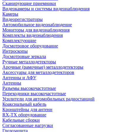
Сканирующие приемники
Видеокамеры и системы видеонаблюдения
Камеры
Видеорегистраторы
Автомобильное видеонаблюдение
Мониторы для видеонаблюдения
Комплекты видеонаблюдения
Комплектующие
Досмотровое оборудование
Интроскопы
Досмотровые зеркала
Ручные металлодетекторы
Арочные (рамочные) металлодетекторы
Аксессуары для металлодетекторов
Антенны и АФУ
Антенны
Разъемы высокочастотные
Переходники высокочастотные
Усилители для автомобильных радиостанций
Коаксиальный кабель
Кронштейны для антенн
RX-TX оборудование
Кабельные сборки
Согласованные нагрузки
Грозозащита