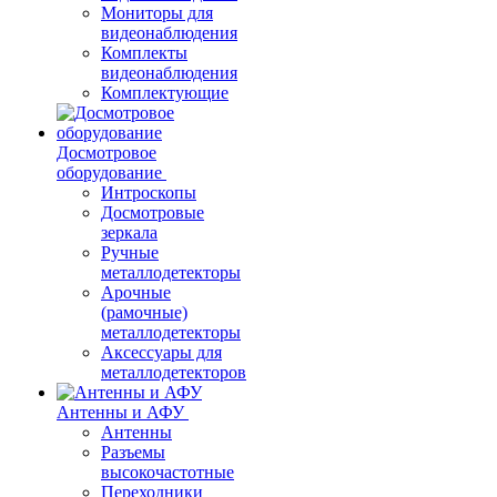
Мониторы для
видеонаблюдения
Комплекты
видеонаблюдения
Комплектующие
Досмотровое
оборудование
Интроскопы
Досмотровые
зеркала
Ручные
металлодетекторы
Арочные
(рамочные)
металлодетекторы
Аксессуары для
металлодетекторов
Антенны и АФУ
Антенны
Разъемы
высокочастотные
Переходники