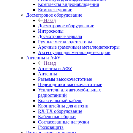
Комплекты видеонаблюдения
Комплектующие
Досмотровое оборудование
Назад
Досмотровое оборудование
Интроскопы
Досмотровые зеркала
Ручные металлодетекторы
Арочные (рамочные) металлодетекторы
Аксессуары для металлодетекторов
Антенны и АФУ
Назад
Антенны и АФУ
Антенны
Разъемы высокочастотные
Переходники высокочастотные
Усилители для автомобильных
радиостанций
Коаксиальный кабель
Кронштейны для антенн
RX-TX оборудование
Кабельные сборки
Согласованные нагрузки
Грозозащита
Ретрансляторы и шлюзы