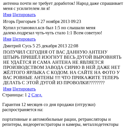
антенна почти не требует доработок! Народ даже спрашивает
меня с усилителем ли я!
Имя
Цитировать
Игорь Григорьев
5
27 ноября 2013 09:23
Купил установил.ксв был 1:5 но слышали меня
далеко.подрезал чуть-чуть стало 1:1 Всем советую!
Имя
Цитировать
Дмитрий Сусь
5
25 декабря 2013 22:08
ПОЛУЧИЛ СЕГОДНЯ ОТ ВАС ДАННУЮ АНТЕНУ
ШТЫРЬ ПРИШЁЛ ИЗОГНУТ ВЕСЬ ДУГОЙ ВЫРОВНЯТЬ
НЕ УДАЁТСЯ И САМА АНТЕНА НЕ ЯВЛЯЕТСЯ
ПРОИЗВОДСТВОМ ЗАВОДА СИРИО В НЕЙ ДАЖЕ НЕТ
ЖЁЛТОГО ЯРЛЫКА С КОДОМ. НА САЙТЕ НА ФОТО У
ВАС РОВНЫЕ АНТЕНЫ !!!! ЧТО ПРИКАЖИТЕ ТЕПЕРЬ
ДЕЛАТЬ С ЭТОЙ ДУГОЙ ИЗ ПРОВОЛКИ????????
Имя
Цитировать
Страницы:
1
2
След.
Гарантия 12 месяцев со дня продажи (отгрузки)
распространяется на:
портативные и автомобильные рации, ретрансляторы и
репитеры, видеорегистраторы и камеры, металлодетекторы