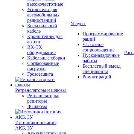
высокочастотные
Усилители для
автомобильных
радиостанций
Услуги
Коаксиальный
кабель
Программирование
Кронштейны для
раций
антенн
Частотное
RX-TX
сопровождение
оборудование
Расп
Пусконаладочные
Кабельные сборки
работы
Согласованные
Бесплатный выезд
нагрузки
специалиста
Грозозащита
Ремонт раций
Ретрансляторы и шлюзы
Ретрансляторы,
репитеры
IP шлюзы
Источники питания,
АКБ, ЗУ
Аккумуляторы для