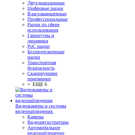
Двухдиапазонные
Цифровые рации
Влагозащищенные
Профессиональные
Рации по сфере
использования
Гарнитуры и
динамики
PoC рации
Безлицензионные
рации
Транспортная
безопасность
Сканирующие
приемники
+ ЕЩЕ 6
Видеокамеры и системы
видеонаблюдения
Камеры
Видеорегистраторы
Автомобильное
видеонаблюдение