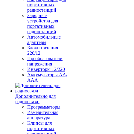
портативных
радиостанций
Зарядные
устройства для
портативных
радиостанций
Автомобильные
адаптеры
Блоки питания
220/12
Преобразователи
напряжения
Инверторы 12/220
Аккумуляторы АА/
ААА
Дополнительно для
радиосвязи
Программаторы
Измерительная
аппаратура
Клипсы для
портативных
радиостанций