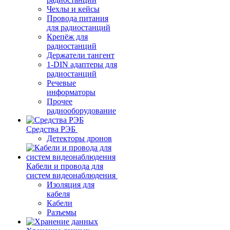
Чехлы и кейсы
Провода питания
для радиостанций
Крепёж для
радиостанций
Держатели тангент
1-DIN адаптеры для
радиостанций
Речевые
информаторы
Прочее
радиооборудование
Средства РЭБ
Детекторы дронов
Кабели и провода для
систем видеонаблюдения
Изоляция для
кабеля
Кабели
Разъемы