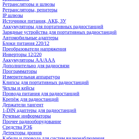
Ретрансляторы и шлюзы
Ретрансляторы, репитеры
IP шлюзы
Источники питания, АКБ, ЗУ
Аккумуляторы для портативных радиостанций
Зарядные устройства для портативных радиостанций
Автомобильные адаптеры
Блоки питания 220/12
Преобразователи напряжения
Инверторы 12/220
Аккумуляторы АА/ААА
Дополнительно для радиосвязи
Программаторы
Измерительная аппаратура
Клипсы для портативных радиостанций
Чехлы и кейсы
Провода питания для радиостанций
Крепёж для радиостанций
Держатели тангент
1-DIN адаптеры для радиостанций
Речевые информаторы
Прочее радиооборудование
Средства РЭБ
Детекторы дронов
Кабели и провода для систем видеонаблюдения