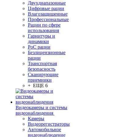
Двухдиапазонные
Цифровые рации
Влагозащищенные
Профессиональные
Рации по сфере
использования
Гарнитуры и
динамики
PoC рации
Безлицензионные
рации
Транспортная
безопасность
Сканирующие
приемники
+ ЕЩЕ 6
Видеокамеры и системы
видеонаблюдения
Камеры
Видеорегистраторы
Автомобильное
видеонаблюдение