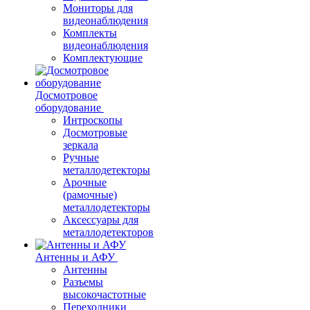
Мониторы для
видеонаблюдения
Комплекты
видеонаблюдения
Комплектующие
Досмотровое
оборудование
Интроскопы
Досмотровые
зеркала
Ручные
металлодетекторы
Арочные
(рамочные)
металлодетекторы
Аксессуары для
металлодетекторов
Антенны и АФУ
Антенны
Разъемы
высокочастотные
Переходники