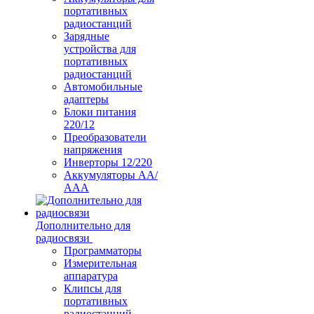
портативных
радиостанций
Зарядные
устройства для
портативных
радиостанций
Автомобильные
адаптеры
Блоки питания
220/12
Преобразователи
напряжения
Инверторы 12/220
Аккумуляторы АА/
ААА
Дополнительно для
радиосвязи
Программаторы
Измерительная
аппаратура
Клипсы для
портативных
радиостанций