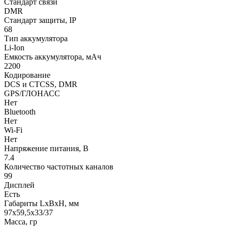
Стандарт связи
DMR
Стандарт защиты, IP
68
Тип аккумулятора
Li-Ion
Емкость аккумулятора, мАч
2200
Кодирование
DCS и CTCSS, DMR
GPS/ГЛОНАСС
Нет
Bluetooth
Нет
Wi-Fi
Нет
Напряжение питания, В
7.4
Количество частотных каналов
99
Дисплей
Есть
Габариты LхBхН, мм
97х59,5х33/37
Масса, гр