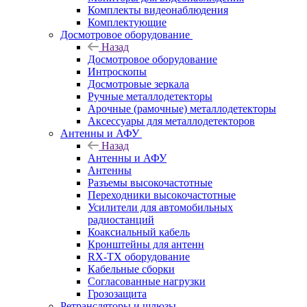
Комплекты видеонаблюдения
Комплектующие
Досмотровое оборудование
Назад
Досмотровое оборудование
Интроскопы
Досмотровые зеркала
Ручные металлодетекторы
Арочные (рамочные) металлодетекторы
Аксессуары для металлодетекторов
Антенны и АФУ
Назад
Антенны и АФУ
Антенны
Разъемы высокочастотные
Переходники высокочастотные
Усилители для автомобильных
радиостанций
Коаксиальный кабель
Кронштейны для антенн
RX-TX оборудование
Кабельные сборки
Согласованные нагрузки
Грозозащита
Ретрансляторы и шлюзы