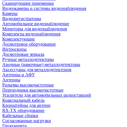
Сканирующие приемники
Видеокамеры и системы видеонаблюдения
Камеры
Видеорегистраторы
Автомобильное видеонаблюдение
Мониторы для видеонаблюдения
Комплекты видеонаблюдения
Комплектующие
Досмотровое оборудование
Интроскопы
Досмотровые зеркала
Ручные металлодетекторы
Арочные (рамочные) металлодетекторы
Аксессуары для металлодетекторов
Антенны и АФУ
Антенны
Разъемы высокочастотные
Переходники высокочастотные
Усилители для автомобильных радиостанций
Коаксиальный кабель
Кронштейны для антенн
RX-TX оборудование
Кабельные сборки
Согласованные нагрузки
Грозозащита