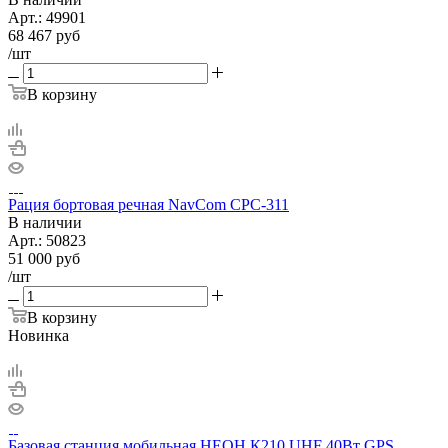
Арт.:
49901
68 467
руб
/шт
В корзину
Рация бортовая речная NavCom CPC-311
В наличии
Арт.:
50823
51 000
руб
/шт
В корзину
Новинка
Базовая станция мобильная НЕОН К210 UHF 40Вт GPS