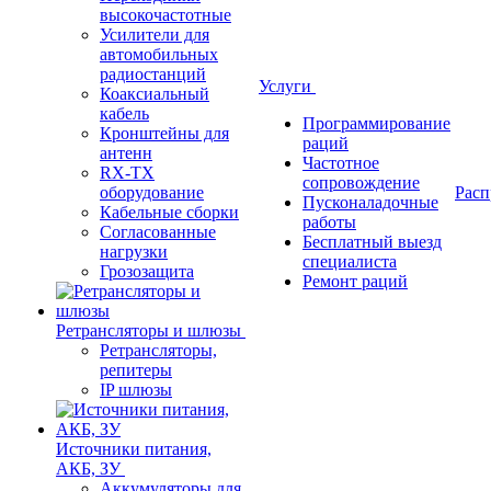
высокочастотные
Усилители для
автомобильных
радиостанций
Услуги
Коаксиальный
кабель
Программирование
Кронштейны для
раций
антенн
Частотное
RX-TX
сопровождение
оборудование
Расп
Пусконаладочные
Кабельные сборки
работы
Согласованные
Бесплатный выезд
нагрузки
специалиста
Грозозащита
Ремонт раций
Ретрансляторы и шлюзы
Ретрансляторы,
репитеры
IP шлюзы
Источники питания,
АКБ, ЗУ
Аккумуляторы для