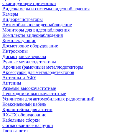
Сканирующие приемники
Видеокамеры и системы видеонаблюдения
Камеры
Видеорегистраторы
Автомобильное видеонаблюдение
Мониторы для видеонаблюдения
Комплекты видеонаблюдения
Комплектующие
Досмотровое оборудование
Интроскопы
Досмотровые зеркала
Ручные металлодетекторы
Арочные (рамочные) металлодетекторы
Аксессуары для металлодетекторов
Антенны и АФУ
Антенны
Разъемы высокочастотные
Переходники высокочастотные
Усилители для автомобильных радиостанций
Коаксиальный кабель
Кронштейны для антенн
RX-TX оборудование
Кабельные сборки
Согласованные нагрузки
Грозозащита