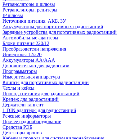
Ретрансляторы и шлюзы
Ретрансляторы, репитеры
IP шлюзы
Источники питания, АКБ, ЗУ
Аккумуляторы для портативных радиостанций
Зарядные устройства для портативных радиостанций
Автомобильные адаптеры
Блоки питания 220/12
Преобразователи напряжения
Инверторы 12/220
Аккумуляторы АА/ААА
Дополнительно для радиосвязи
Программаторы
Измерительная аппаратура
Клипсы для портативных радиостанций
Чехлы и кейсы
Провода питания для радиостанций
Крепёж для радиостанций
Держатели тангент
1-DIN адаптеры для радиостанций
Речевые информаторы
Прочее радиооборудование
Средства РЭБ
Детекторы дронов
Кабели и провода для систем видеонаблюдения