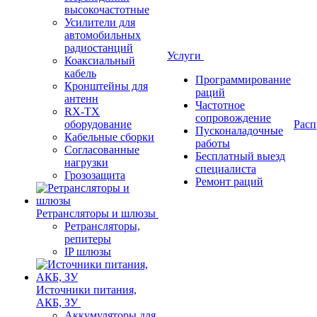
высокочастотные
Усилители для
автомобильных
радиостанций
Услуги
Коаксиальный
кабель
Программирование
Кронштейны для
раций
антенн
Частотное
RX-TX
сопровождение
оборудование
Расп
Пусконаладочные
Кабельные сборки
работы
Согласованные
Бесплатный выезд
нагрузки
специалиста
Грозозащита
Ремонт раций
Ретрансляторы и шлюзы
Ретрансляторы,
репитеры
IP шлюзы
Источники питания,
АКБ, ЗУ
Аккумуляторы для