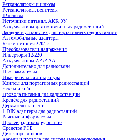
Ретрансляторы и шлюзы
Ретрансляторы, репитеры
IP шлюзы
Источники питания, АКБ, ЗУ
Аккумуляторы для портативных радиостанций
Зарядные устройства для портативных радиостанций
Автомобильные адаптеры
Блоки питания 220/12
Преобразователи напряжения
Инверторы 12/220
Аккумуляторы АА/ААА
Дополнительно для радиосвязи
Программаторы
Измерительная аппаратура
Клипсы для портативных радиостанций
Чехлы и кейсы
Провода питания для радиостанций
Крепёж для радиостанций
Держатели тангент
1-DIN адаптеры для радиостанций
Речевые информаторы
Прочее радиооборудование
Средства РЭБ
Детекторы дронов
Кабели и провода для систем видеонаблюдения