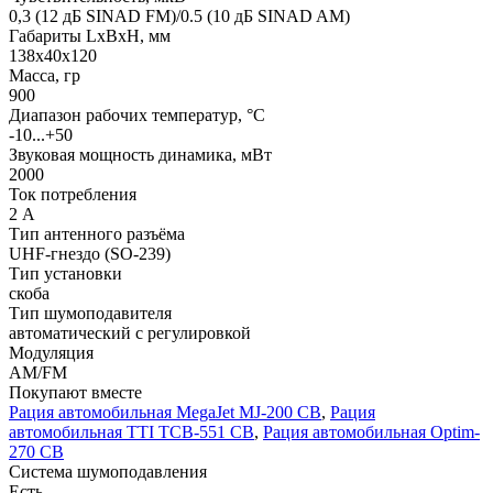
0,3 (12 дБ SINAD FM)/0.5 (10 дБ SINAD AM)
Габариты LхBхН, мм
138x40x120
Масса, гр
900
Диапазон рабочих температур, °С
-10...+50
Звуковая мощность динамика, мВт
2000
Ток потребления
2 А
Тип антенного разъёма
UHF-гнездо (SO-239)
Тип установки
скоба
Тип шумоподавителя
автоматический с регулировкой
Модуляция
АМ/FM
Покупают вместе
Рация автомобильная MegaJet MJ-200 СВ
,
Рация
автомобильная TTI TCB-551 СВ
,
Рация автомобильная Optim-
270 СВ
Система шумоподавления
Есть