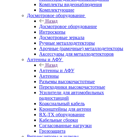
Комплекты видеонаблюдения
Комплектующие
Досмотровое оборудование
Назад
Досмотровое оборудование
Интроскопы
Досмотровые зеркала
Ручные металлодетекторы
Арочные (рамочные) металлодетекторы
Аксессуары для металлодетекторов
Антенны и АФУ
Назад
Антенны и АФУ
Антенны
Разъемы высокочастотные
Переходники высокочастотные
Усилители для автомобильных
радиостанций
Коаксиальный кабель
Кронштейны для антенн
RX-TX оборудование
Кабельные сборки
Согласованные нагрузки
Грозозащита
Ретрансляторы и шлюзы