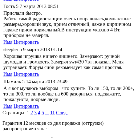
Гость
5
7 марта 2013 08:51
Прислали быстро.
Работа самой радиостанции очень понравилась,компактные
размеры,хороший звук, прием отличный, даже в кирпичном
гараже прием нормальный.В инструкции указано 4 Вт,
прибором не замерял.
Имя
Цитировать
steepler
5
9 марта 2013 01:14
Хорошая игрушка ничего лишнего. Замерзают: ручной
шумодав и громкость. Замерял swr430 7вт показал. Меня
устраивает. Форум сиби рекомендует как самая простая.
Имя
Цитировать
Шамиль
5
14 марта 2013 23:49
А я вот мучаюсь выбором - что купить. То ли 150, то ли 200+,
то ли 300, то ли вообще на 600 разориться. подскажите,
пожалуйста, добрые люди.
Имя
Цитировать
Страницы:
1
2
3
4
5
...
11
След.
Гарантия 12 месяцев со дня продажи (отгрузки)
распространяется на: