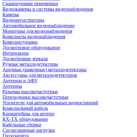
Сканирующие приемники
Видеокамеры и системы видеонаблюдения
Камеры
Видеорегистраторы
Автомобильное видеонаблюдение
Мониторы для видеонаблюдения
Комплекты видеонаблюдения
Комплектующие
Досмотровое оборудование
Интроскопы
Досмотровые зеркала
Ручные металлодетекторы
Арочные (рамочные) металлодетекторы
Аксессуары для металлодетекторов
Антенны и АФУ
Антенны
Разъемы высокочастотные
Переходники высокочастотные
Усилители для автомобильных радиостанций
Коаксиальный кабель
Кронштейны для антенн
RX-TX оборудование
Кабельные сборки
Согласованные нагрузки
Грозозащита