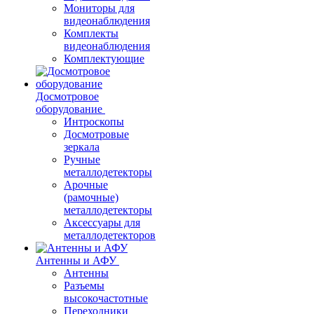
Мониторы для
видеонаблюдения
Комплекты
видеонаблюдения
Комплектующие
Досмотровое
оборудование
Интроскопы
Досмотровые
зеркала
Ручные
металлодетекторы
Арочные
(рамочные)
металлодетекторы
Аксессуары для
металлодетекторов
Антенны и АФУ
Антенны
Разъемы
высокочастотные
Переходники