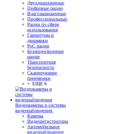
Двухдиапазонные
Цифровые рации
Влагозащищенные
Профессиональные
Рации по сфере
использования
Гарнитуры и
динамики
PoC рации
Безлицензионные
рации
Транспортная
безопасность
Сканирующие
приемники
+ ЕЩЕ 6
Видеокамеры и системы
видеонаблюдения
Камеры
Видеорегистраторы
Автомобильное
видеонаблюдение