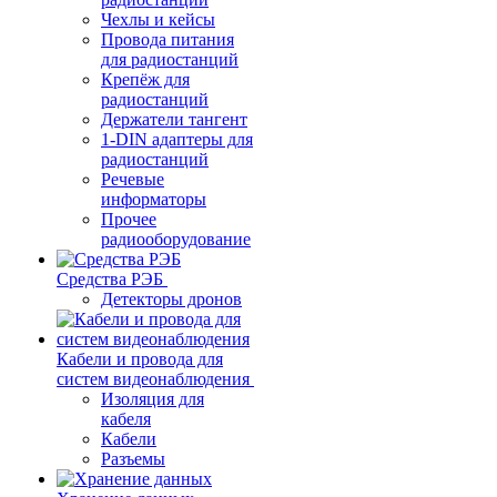
Чехлы и кейсы
Провода питания
для радиостанций
Крепёж для
радиостанций
Держатели тангент
1-DIN адаптеры для
радиостанций
Речевые
информаторы
Прочее
радиооборудование
Средства РЭБ
Детекторы дронов
Кабели и провода для
систем видеонаблюдения
Изоляция для
кабеля
Кабели
Разъемы