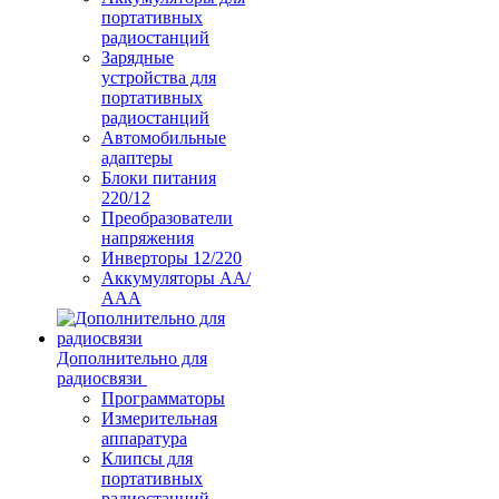
портативных
радиостанций
Зарядные
устройства для
портативных
радиостанций
Автомобильные
адаптеры
Блоки питания
220/12
Преобразователи
напряжения
Инверторы 12/220
Аккумуляторы АА/
ААА
Дополнительно для
радиосвязи
Программаторы
Измерительная
аппаратура
Клипсы для
портативных
радиостанций