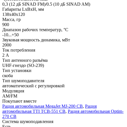
0,3 (12 дБ SINAD FM)/0.5 (10 дБ SINAD AM)
Габариты LхBхН, мм
138x40x120
Масса, гр
900
Диапазон рабочих температур, °С
-10...+50
Звуковая мощность динамика, мВт
2000
Ток потребления
2 А
Тип антенного разъёма
UHF-гнездо (SO-239)
Тип установки
скоба
Тип шумоподавителя
автоматический с регулировкой
Модуляция
АМ/FM
Покупают вместе
Рация автомобильная MegaJet MJ-200 СВ
,
Рация
автомобильная TTI TCB-551 СВ
,
Рация автомобильная Optim-
270 СВ
Система шумоподавления
Есть