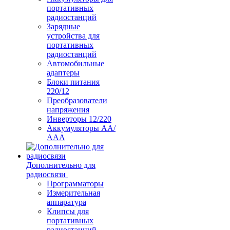
портативных
радиостанций
Зарядные
устройства для
портативных
радиостанций
Автомобильные
адаптеры
Блоки питания
220/12
Преобразователи
напряжения
Инверторы 12/220
Аккумуляторы АА/
ААА
Дополнительно для
радиосвязи
Программаторы
Измерительная
аппаратура
Клипсы для
портативных
радиостанций