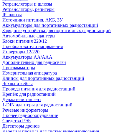
Ретрансляторы и шлюзы
Ретрансляторы, репитеры
IP шлюзы
Источники питания, АКБ, ЗУ
Аккумуляторы для портативных радиостанций
Зарядные устройства для портативных радиостанций
Автомобильные адаптеры
Блоки питания 220/12
Преобразователи напряжения
Инверторы 12/220
Аккумуляторы АА/ААА
Дополнительно для радиосвязи
Программаторы
Измерительная аппаратура
Клипсы для портативных радиостанций
Чехлы и кейсы
Провода питания для радиостанций
Крепёж для радиостанций
Держатели тангент
1-DIN адаптеры для радиостанций
Речевые информаторы
Прочее радиооборудование
Средства РЭБ
Детекторы дронов
Кабели и провода для систем видеонаблюдения