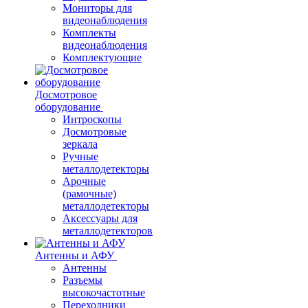
Мониторы для
видеонаблюдения
Комплекты
видеонаблюдения
Комплектующие
Досмотровое
оборудование
Интроскопы
Досмотровые
зеркала
Ручные
металлодетекторы
Арочные
(рамочные)
металлодетекторы
Аксессуары для
металлодетекторов
Антенны и АФУ
Антенны
Разъемы
высокочастотные
Переходники