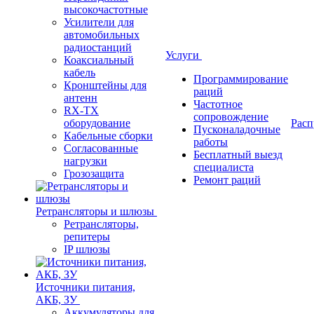
высокочастотные
Усилители для
автомобильных
радиостанций
Услуги
Коаксиальный
кабель
Программирование
Кронштейны для
раций
антенн
Частотное
RX-TX
сопровождение
оборудование
Расп
Пусконаладочные
Кабельные сборки
работы
Согласованные
Бесплатный выезд
нагрузки
специалиста
Грозозащита
Ремонт раций
Ретрансляторы и шлюзы
Ретрансляторы,
репитеры
IP шлюзы
Источники питания,
АКБ, ЗУ
Аккумуляторы для