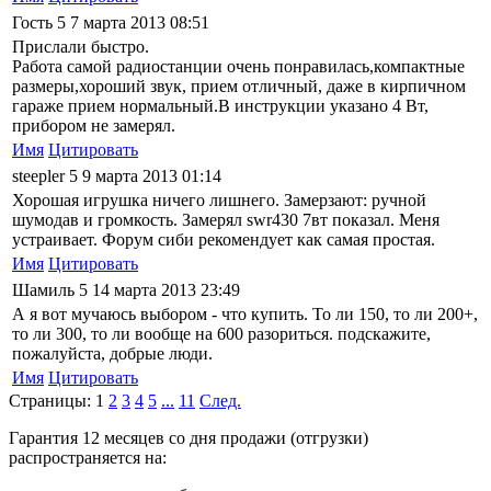
Гость
5
7 марта 2013 08:51
Прислали быстро.
Работа самой радиостанции очень понравилась,компактные
размеры,хороший звук, прием отличный, даже в кирпичном
гараже прием нормальный.В инструкции указано 4 Вт,
прибором не замерял.
Имя
Цитировать
steepler
5
9 марта 2013 01:14
Хорошая игрушка ничего лишнего. Замерзают: ручной
шумодав и громкость. Замерял swr430 7вт показал. Меня
устраивает. Форум сиби рекомендует как самая простая.
Имя
Цитировать
Шамиль
5
14 марта 2013 23:49
А я вот мучаюсь выбором - что купить. То ли 150, то ли 200+,
то ли 300, то ли вообще на 600 разориться. подскажите,
пожалуйста, добрые люди.
Имя
Цитировать
Страницы:
1
2
3
4
5
...
11
След.
Гарантия 12 месяцев со дня продажи (отгрузки)
распространяется на: