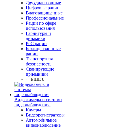
Двухдиапазонные
Цифровые рации
Влагозащищенные
Профессиональные
Рации по сфере
использования
Гарнитуры и
динамики
PoC рации
Безлицензионные
рации
Транспортная
безопасность
Сканирующие
приемники
+ ЕЩЕ 6
Видеокамеры и системы
видеонаблюдения
Камеры
Видеорегистраторы
Автомобильное
видеонаблюдение