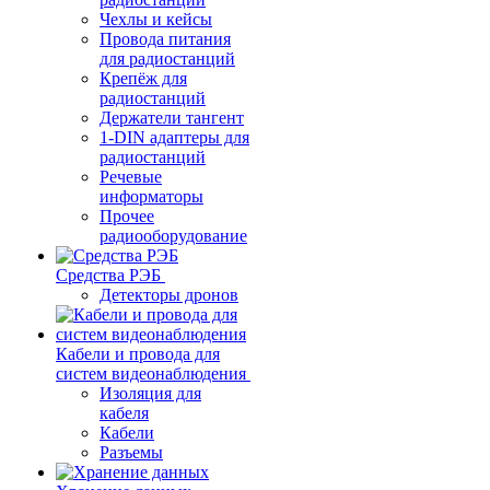
Чехлы и кейсы
Провода питания
для радиостанций
Крепёж для
радиостанций
Держатели тангент
1-DIN адаптеры для
радиостанций
Речевые
информаторы
Прочее
радиооборудование
Средства РЭБ
Детекторы дронов
Кабели и провода для
систем видеонаблюдения
Изоляция для
кабеля
Кабели
Разъемы