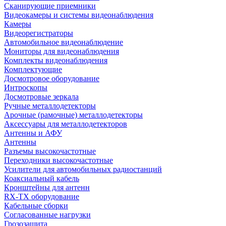
Сканирующие приемники
Видеокамеры и системы видеонаблюдения
Камеры
Видеорегистраторы
Автомобильное видеонаблюдение
Мониторы для видеонаблюдения
Комплекты видеонаблюдения
Комплектующие
Досмотровое оборудование
Интроскопы
Досмотровые зеркала
Ручные металлодетекторы
Арочные (рамочные) металлодетекторы
Аксессуары для металлодетекторов
Антенны и АФУ
Антенны
Разъемы высокочастотные
Переходники высокочастотные
Усилители для автомобильных радиостанций
Коаксиальный кабель
Кронштейны для антенн
RX-TX оборудование
Кабельные сборки
Согласованные нагрузки
Грозозащита