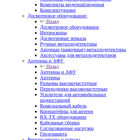
Комплекты видеонаблюдения
Комплектующие
Досмотровое оборудование
Назад
Досмотровое оборудование
Интроскопы
Досмотровые зеркала
Ручные металлодетекторы
Арочные (рамочные) металлодетекторы
Аксессуары для металлодетекторов
Антенны и АФУ
Назад
Антенны и АФУ
Антенны
Разъемы высокочастотные
Переходники высокочастотные
Усилители для автомобильных
радиостанций
Коаксиальный кабель
Кронштейны для антенн
RX-TX оборудование
Кабельные сборки
Согласованные нагрузки
Грозозащита
Ретрансляторы и шлюзы