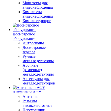
Мониторы для
видеонаблюдения
Комплекты
видеонаблюдения
Комплектующие
Досмотровое
оборудование
Интроскопы
Досмотровые
зеркала
Ручные
металлодетекторы
Арочные
(рамочные)
металлодетекторы
Аксессуары для
металлодетекторов
Антенны и АФУ
Антенны
Разъемы
высокочастотные
Переходники