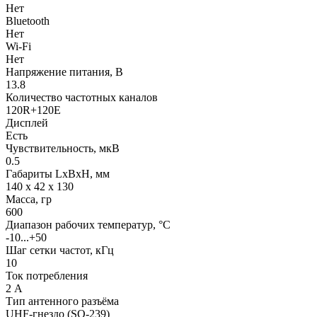
Нет
Bluetooth
Нет
Wi-Fi
Нет
Напряжение питания, В
13.8
Количество частотных каналов
120R+120E
Дисплей
Есть
Чувствительность, мкВ
0.5
Габариты LхBхН, мм
140 x 42 x 130
Масса, гр
600
Диапазон рабочих температур, °С
-10...+50
Шаг сетки частот, кГц
10
Ток потребления
2 А
Тип антенного разъёма
UHF-гнездо (SO-239)