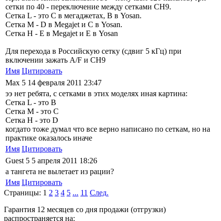
сетки по 40 - переключение между сетками СН9.
Сетка L - это С в мегаджетах, B в Yosan.
Сетка M - D в Megajet и С в Yosan.
Сетка H - E в Megajet и E в Yosan
Для перехода в Российскую сетку (сдвиг 5 кГц) при
включении зажать A/F и CH9
Имя
Цитировать
Max
5
14 февраля 2011 23:47
ээ нет ребята, с сетками в этих моделях иная картина:
Сетка L - это В
Сетка M - это С
Сетка H - это D
когдато тоже думал что все верно написано по сеткам, но на
практике оказалось иначе
Имя
Цитировать
Guest
5
5 апреля 2011 18:26
а тангета не вылетает из рации?
Имя
Цитировать
Страницы:
1
2
3
4
5
...
11
След.
Гарантия 12 месяцев со дня продажи (отгрузки)
распространяется на: