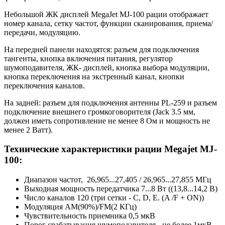
Небольшой ЖК дисплей MegaJet MJ-100 рации отображает
номер канала, сетку частот, функции сканирования, приема/
передачи, модуляцию.
На передней панели находятся: разъем для подключения
тангенты, кнопка включения питания, регулятор
шумоподавителя, ЖК- дисплей, кнопка выбора модуляции,
кнопка переключения на экстренный канал, кнопки
переключения каналов.
На задней: разъем для подключения антенны PL-259 и разъем
подключение внешнего громкоговорителя (Jack 3.5 мм,
должен иметь сопротивление не менее 8 Ом и мощность не
менее 2 Ватт).
Технические характеристики рации Megajet MJ-
100:
Диапазон частот, 26,965...27,405 / 26,965...27,855 МГц
Выходная мощность передатчика 7...8 Вт ((13,8...14,2 В)
Число каналов 120 (три сетки - C, D, E. (A /F + ON))
Модуляция АМ(90%)/FM(2 КГц)
Чувствительность приемника 0,5 мкВ
Порог срабатывания шумоподавителя - не более 1мкВ