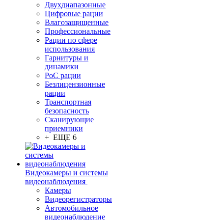
Двухдиапазонные
Цифровые рации
Влагозащищенные
Профессиональные
Рации по сфере
использования
Гарнитуры и
динамики
PoC рации
Безлицензионные
рации
Транспортная
безопасность
Сканирующие
приемники
+ ЕЩЕ 6
Видеокамеры и системы
видеонаблюдения
Камеры
Видеорегистраторы
Автомобильное
видеонаблюдение