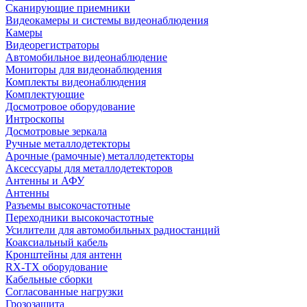
Сканирующие приемники
Видеокамеры и системы видеонаблюдения
Камеры
Видеорегистраторы
Автомобильное видеонаблюдение
Мониторы для видеонаблюдения
Комплекты видеонаблюдения
Комплектующие
Досмотровое оборудование
Интроскопы
Досмотровые зеркала
Ручные металлодетекторы
Арочные (рамочные) металлодетекторы
Аксессуары для металлодетекторов
Антенны и АФУ
Антенны
Разъемы высокочастотные
Переходники высокочастотные
Усилители для автомобильных радиостанций
Коаксиальный кабель
Кронштейны для антенн
RX-TX оборудование
Кабельные сборки
Согласованные нагрузки
Грозозащита