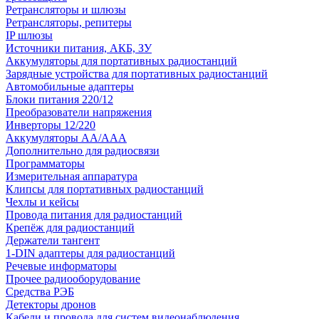
Ретрансляторы и шлюзы
Ретрансляторы, репитеры
IP шлюзы
Источники питания, АКБ, ЗУ
Аккумуляторы для портативных радиостанций
Зарядные устройства для портативных радиостанций
Автомобильные адаптеры
Блоки питания 220/12
Преобразователи напряжения
Инверторы 12/220
Аккумуляторы АА/ААА
Дополнительно для радиосвязи
Программаторы
Измерительная аппаратура
Клипсы для портативных радиостанций
Чехлы и кейсы
Провода питания для радиостанций
Крепёж для радиостанций
Держатели тангент
1-DIN адаптеры для радиостанций
Речевые информаторы
Прочее радиооборудование
Средства РЭБ
Детекторы дронов
Кабели и провода для систем видеонаблюдения