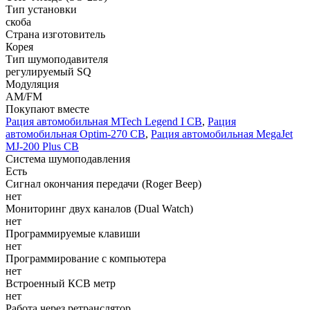
Тип установки
скоба
Страна изготовитель
Корея
Тип шумоподавителя
регулируемый SQ
Модуляция
АМ/FM
Покупают вместе
Рация автомобильная MTech Legend I СВ
,
Рация
автомобильная Optim-270 СВ
,
Рация автомобильная MegaJet
MJ-200 Plus СВ
Система шумоподавления
Есть
Сигнал окончания передачи (Roger Beep)
нет
Мониторинг двух каналов (Dual Watch)
нет
Программируемые клавиши
нет
Программирование с компьютера
нет
Встроенный КСВ метр
нет
Работа через ретранслятор