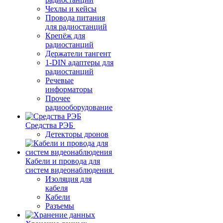
Чехлы и кейсы
Провода питания
для радиостанций
Крепёж для
радиостанций
Держатели тангент
1-DIN адаптеры для
радиостанций
Речевые
информаторы
Прочее
радиооборудование
Средства РЭБ
Детекторы дронов
Кабели и провода для
систем видеонаблюдения
Изоляция для
кабеля
Кабели
Разъемы