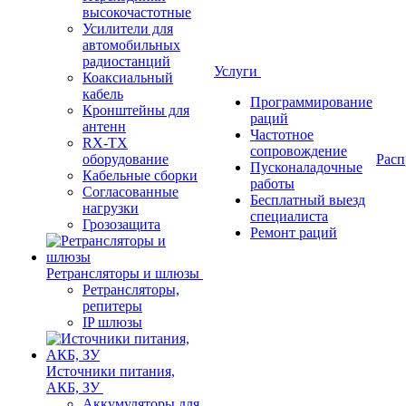
высокочастотные
Усилители для
автомобильных
радиостанций
Услуги
Коаксиальный
кабель
Программирование
Кронштейны для
раций
антенн
Частотное
RX-TX
сопровождение
оборудование
Расп
Пусконаладочные
Кабельные сборки
работы
Согласованные
Бесплатный выезд
нагрузки
специалиста
Грозозащита
Ремонт раций
Ретрансляторы и шлюзы
Ретрансляторы,
репитеры
IP шлюзы
Источники питания,
АКБ, ЗУ
Аккумуляторы для