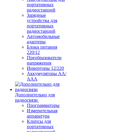
портативных
радиостанций
Зарядные
устройства для
портативных
радиостанций
Автомобильные
адаптеры
Блоки питания
220/12
Преобразователи
напряжения
Инверторы 12/220
Аккумуляторы АА/
ААА
Дополнительно для
радиосвязи
Программаторы
Измерительная
аппаратура
Клипсы для
портативных
радиостанций