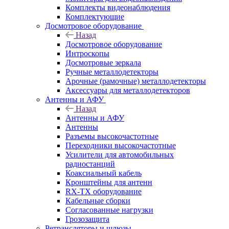
Комплекты видеонаблюдения
Комплектующие
Досмотровое оборудование
Назад
Досмотровое оборудование
Интроскопы
Досмотровые зеркала
Ручные металлодетекторы
Арочные (рамочные) металлодетекторы
Аксессуары для металлодетекторов
Антенны и АФУ
Назад
Антенны и АФУ
Антенны
Разъемы высокочастотные
Переходники высокочастотные
Усилители для автомобильных
радиостанций
Коаксиальный кабель
Кронштейны для антенн
RX-TX оборудование
Кабельные сборки
Согласованные нагрузки
Грозозащита
Ретрансляторы и шлюзы