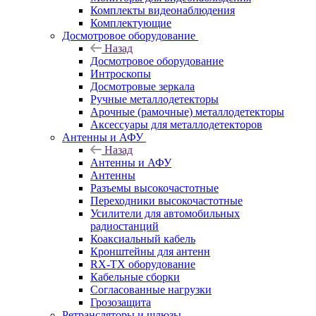
Комплекты видеонаблюдения
Комплектующие
Досмотровое оборудование
Назад
Досмотровое оборудование
Интроскопы
Досмотровые зеркала
Ручные металлодетекторы
Арочные (рамочные) металлодетекторы
Аксессуары для металлодетекторов
Антенны и АФУ
Назад
Антенны и АФУ
Антенны
Разъемы высокочастотные
Переходники высокочастотные
Усилители для автомобильных
радиостанций
Коаксиальный кабель
Кронштейны для антенн
RX-TX оборудование
Кабельные сборки
Согласованные нагрузки
Грозозащита
Ретрансляторы и шлюзы