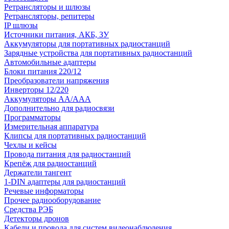
Ретрансляторы и шлюзы
Ретрансляторы, репитеры
IP шлюзы
Источники питания, АКБ, ЗУ
Аккумуляторы для портативных радиостанций
Зарядные устройства для портативных радиостанций
Автомобильные адаптеры
Блоки питания 220/12
Преобразователи напряжения
Инверторы 12/220
Аккумуляторы АА/ААА
Дополнительно для радиосвязи
Программаторы
Измерительная аппаратура
Клипсы для портативных радиостанций
Чехлы и кейсы
Провода питания для радиостанций
Крепёж для радиостанций
Держатели тангент
1-DIN адаптеры для радиостанций
Речевые информаторы
Прочее радиооборудование
Средства РЭБ
Детекторы дронов
Кабели и провода для систем видеонаблюдения