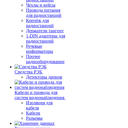
Чехлы и кейсы
Провода питания
для радиостанций
Крепёж для
радиостанций
Держатели тангент
1-DIN адаптеры для
радиостанций
Речевые
информаторы
Прочее
радиооборудование
Средства РЭБ
Детекторы дронов
Кабели и провода для
систем видеонаблюдения
Изоляция для
кабеля
Кабели
Разъемы