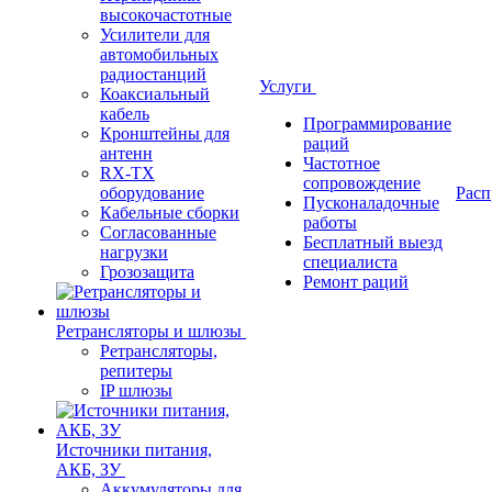
высокочастотные
Усилители для
автомобильных
радиостанций
Услуги
Коаксиальный
кабель
Программирование
Кронштейны для
раций
антенн
Частотное
RX-TX
сопровождение
оборудование
Расп
Пусконаладочные
Кабельные сборки
работы
Согласованные
Бесплатный выезд
нагрузки
специалиста
Грозозащита
Ремонт раций
Ретрансляторы и шлюзы
Ретрансляторы,
репитеры
IP шлюзы
Источники питания,
АКБ, ЗУ
Аккумуляторы для