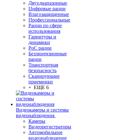
Двухдиапазонные
Цифровые рации
Влагозащищенные
Профессиональные
Рации по сфере
использования
Гарнитуры и
динамики
PoC рации
Безлицензионные
рации
Транспортная
безопасность
Сканирующие
приемники
+ ЕЩЕ 6
Видеокамеры и системы
видеонаблюдения
Камеры
Видеорегистраторы
Автомобильное
видеонаблюдение