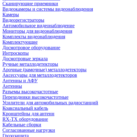
Сканирующие приемники
Видеокамеры и системы видеонаблюдения
Камеры
Видеорегистраторы
Автомобильное видеонаблюдение
Мониторы для видеонаблюдения
Комплекты видеонаблюдения
Комплектующие
Досмотровое оборудование
Интроскопы
Досмотровые зеркала
Ручные металлодетекторы
Арочные (рамочные) металлодетекторы
Аксессуары для металлодетекторов
Антенны и АФУ
Антенны
Разъемы высокочастотные
Переходники высокочастотные
Усилители для автомобильных радиостанций
Коаксиальный кабель
Кронштейны для антенн
RX-TX оборудование
Кабельные сборки
Согласованные нагрузки
Грозозащита