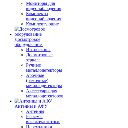
Мониторы для
видеонаблюдения
Комплекты
видеонаблюдения
Комплектующие
Досмотровое
оборудование
Интроскопы
Досмотровые
зеркала
Ручные
металлодетекторы
Арочные
(рамочные)
металлодетекторы
Аксессуары для
металлодетекторов
Антенны и АФУ
Антенны
Разъемы
высокочастотные
Переходники