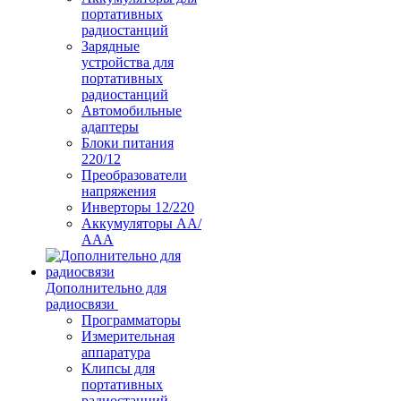
портативных
радиостанций
Зарядные
устройства для
портативных
радиостанций
Автомобильные
адаптеры
Блоки питания
220/12
Преобразователи
напряжения
Инверторы 12/220
Аккумуляторы АА/
ААА
Дополнительно для
радиосвязи
Программаторы
Измерительная
аппаратура
Клипсы для
портативных
радиостанций