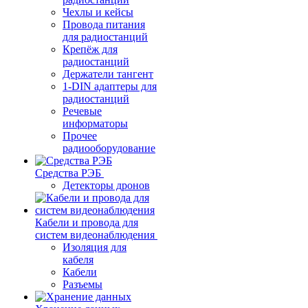
Чехлы и кейсы
Провода питания
для радиостанций
Крепёж для
радиостанций
Держатели тангент
1-DIN адаптеры для
радиостанций
Речевые
информаторы
Прочее
радиооборудование
Средства РЭБ
Детекторы дронов
Кабели и провода для
систем видеонаблюдения
Изоляция для
кабеля
Кабели
Разъемы