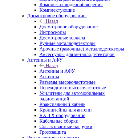
Комплекты видеонаблюдения
Комплектующие
Досмотровое оборудование
Назад
Досмотровое оборудование
Интроскопы
Досмотровые зеркала
Ручные металлодетекторы
Арочные (рамочные) металлодетекторы
Аксессуары для металлодетекторов
Антенны и АФУ
Назад
Антенны и АФУ
Антенны
Разъемы высокочастотные
Переходники высокочастотные
Усилители для автомобильных
радиостанций
Коаксиальный кабель
Кронштейны для антенн
RX-TX оборудование
Кабельные сборки
Согласованные нагрузки
Грозозащита
Ретрансляторы и шлюзы