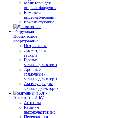
Мониторы для
видеонаблюдения
Комплекты
видеонаблюдения
Комплектующие
Досмотровое
оборудование
Интроскопы
Досмотровые
зеркала
Ручные
металлодетекторы
Арочные
(рамочные)
металлодетекторы
Аксессуары для
металлодетекторов
Антенны и АФУ
Антенны
Разъемы
высокочастотные
Переходники