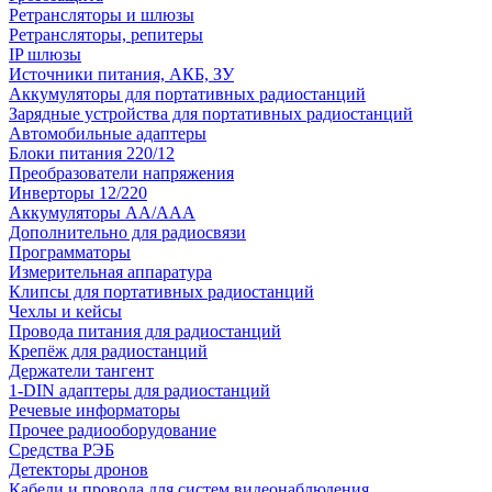
Ретрансляторы и шлюзы
Ретрансляторы, репитеры
IP шлюзы
Источники питания, АКБ, ЗУ
Аккумуляторы для портативных радиостанций
Зарядные устройства для портативных радиостанций
Автомобильные адаптеры
Блоки питания 220/12
Преобразователи напряжения
Инверторы 12/220
Аккумуляторы АА/ААА
Дополнительно для радиосвязи
Программаторы
Измерительная аппаратура
Клипсы для портативных радиостанций
Чехлы и кейсы
Провода питания для радиостанций
Крепёж для радиостанций
Держатели тангент
1-DIN адаптеры для радиостанций
Речевые информаторы
Прочее радиооборудование
Средства РЭБ
Детекторы дронов
Кабели и провода для систем видеонаблюдения