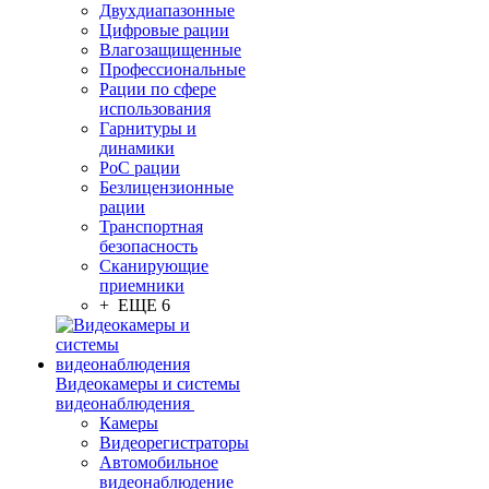
Двухдиапазонные
Цифровые рации
Влагозащищенные
Профессиональные
Рации по сфере
использования
Гарнитуры и
динамики
PoC рации
Безлицензионные
рации
Транспортная
безопасность
Сканирующие
приемники
+ ЕЩЕ 6
Видеокамеры и системы
видеонаблюдения
Камеры
Видеорегистраторы
Автомобильное
видеонаблюдение