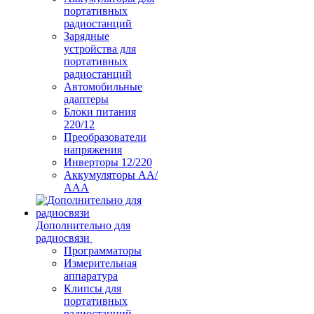
портативных
радиостанций
Зарядные
устройства для
портативных
радиостанций
Автомобильные
адаптеры
Блоки питания
220/12
Преобразователи
напряжения
Инверторы 12/220
Аккумуляторы АА/
ААА
Дополнительно для
радиосвязи
Программаторы
Измерительная
аппаратура
Клипсы для
портативных
радиостанций