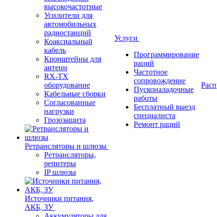
высокочастотные
Усилители для
автомобильных
радиостанций
Услуги
Коаксиальный
кабель
Программирование
Кронштейны для
раций
антенн
Частотное
RX-TX
сопровождение
оборудование
Расп
Пусконаладочные
Кабельные сборки
работы
Согласованные
Бесплатный выезд
нагрузки
специалиста
Грозозащита
Ремонт раций
Ретрансляторы и шлюзы
Ретрансляторы,
репитеры
IP шлюзы
Источники питания,
АКБ, ЗУ
Аккумуляторы для