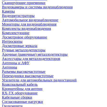
Сканирующие приемники
Видеокамеры и системы видеонаблюдения
Камеры
Видеорегистраторы
Автомобильное видеонаблюдение
Мониторы для видеонаблюдения
Комплекты видеонаблюдения
Комплектующие
Досмотровое оборудование
Интроскопы
Досмотровые зеркала
Ручные металлодетекторы
Арочные (рамочные) металлодетекторы
Аксессуары для металлодетекторов
Антенны и АФУ
Антенны
Разъемы высокочастотные
Переходники высокочастотные
Усилители для автомобильных радиостанций
Коаксиальный кабель
Кронштейны для антенн
RX-TX оборудование
Кабельные сборки
Согласованные нагрузки
Грозозащита